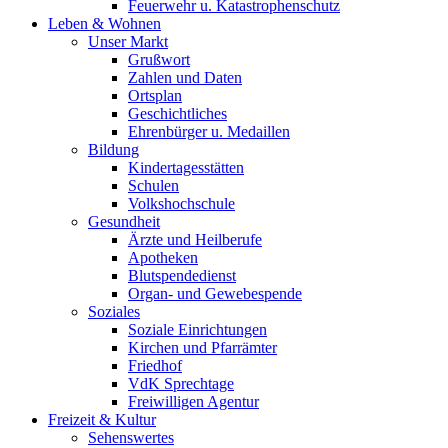
Feuerwehr u. Katastrophenschutz
Leben & Wohnen
Unser Markt
Grußwort
Zahlen und Daten
Ortsplan
Geschichtliches
Ehrenbürger u. Medaillen
Bildung
Kindertagesstätten
Schulen
Volkshochschule
Gesundheit
Ärzte und Heilberufe
Apotheken
Blutspendedienst
Organ- und Gewebespende
Soziales
Soziale Einrichtungen
Kirchen und Pfarrämter
Friedhof
VdK Sprechtage
Freiwilligen Agentur
Freizeit & Kultur
Sehenswertes