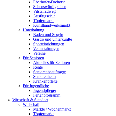
Eberhofer-Drehorte
Sehenswürdigkeiten
Vilstalradweg
Ausflugsziele
Töpfermarkt
Kunsthandwerksmarkt
Unterhaltung
Baden und Segeln
Gastro und Unterkünfte
Sporteinrichtungen
Veranstaltungen
Vereine
Für Senioren
Aktuelles für Senioren
Rente
Seniorenbeauftragte
Seniorenheim
Krankenpflege
Für Jugendliche
Jugendpfleger
Ferienprogramm
Wirtschaft & Standort
Wirtschaft
Märkte / Wochenmarkt
Töpfermarkt