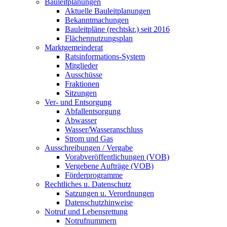
Bauleitplanungen
Aktuelle Bauleitplanungen
Bekanntmachungen
Bauleitpläne (rechtskr.) seit 2016
Flächennutzungsplan
Marktgemeinderat
Ratsinformations-System
Mitglieder
Ausschüsse
Fraktionen
Sitzungen
Ver- und Entsorgung
Abfallentsorgung
Abwasser
Wasser/Wasseranschluss
Strom und Gas
Ausschreibungen / Vergabe
Vorabveröffentlichungen (VOB)
Vergebene Aufträge (VOB)
Förderprogramme
Rechtliches u. Datenschutz
Satzungen u. Verordnungen
Datenschutzhinweise
Notruf und Lebensrettung
Notrufnummern