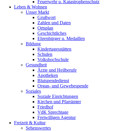
Feuerwehr u. Katastrophenschutz
Leben & Wohnen
Unser Markt
Grußwort
Zahlen und Daten
Ortsplan
Geschichtliches
Ehrenbürger u. Medaillen
Bildung
Kindertagesstätten
Schulen
Volkshochschule
Gesundheit
Ärzte und Heilberufe
Apotheken
Blutspendedienst
Organ- und Gewebespende
Soziales
Soziale Einrichtungen
Kirchen und Pfarrämter
Friedhof
VdK Sprechtage
Freiwilligen Agentur
Freizeit & Kultur
Sehenswertes