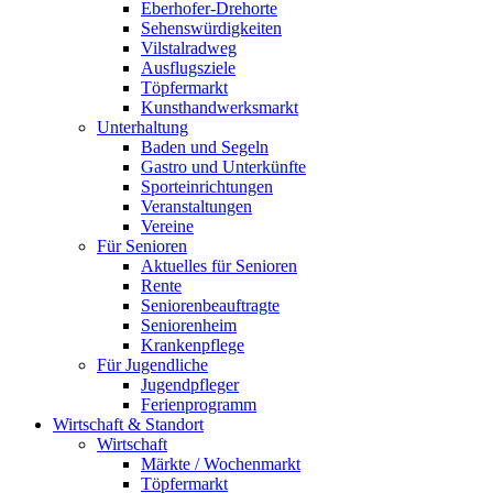
Eberhofer-Drehorte
Sehenswürdigkeiten
Vilstalradweg
Ausflugsziele
Töpfermarkt
Kunsthandwerksmarkt
Unterhaltung
Baden und Segeln
Gastro und Unterkünfte
Sporteinrichtungen
Veranstaltungen
Vereine
Für Senioren
Aktuelles für Senioren
Rente
Seniorenbeauftragte
Seniorenheim
Krankenpflege
Für Jugendliche
Jugendpfleger
Ferienprogramm
Wirtschaft & Standort
Wirtschaft
Märkte / Wochenmarkt
Töpfermarkt