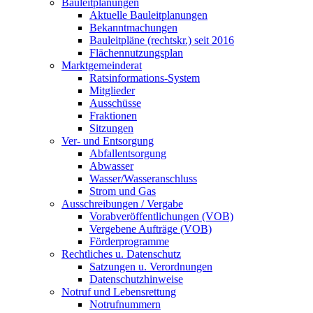
Bauleitplanungen
Aktuelle Bauleitplanungen
Bekanntmachungen
Bauleitpläne (rechtskr.) seit 2016
Flächennutzungsplan
Marktgemeinderat
Ratsinformations-System
Mitglieder
Ausschüsse
Fraktionen
Sitzungen
Ver- und Entsorgung
Abfallentsorgung
Abwasser
Wasser/Wasseranschluss
Strom und Gas
Ausschreibungen / Vergabe
Vorabveröffentlichungen (VOB)
Vergebene Aufträge (VOB)
Förderprogramme
Rechtliches u. Datenschutz
Satzungen u. Verordnungen
Datenschutzhinweise
Notruf und Lebensrettung
Notrufnummern