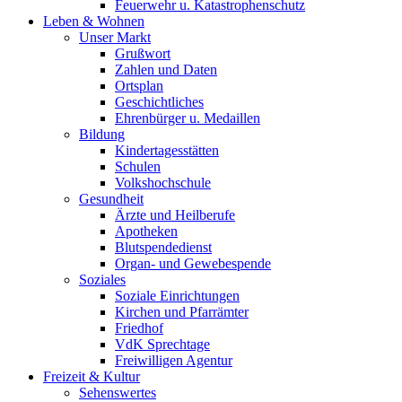
Feuerwehr u. Katastrophenschutz
Leben & Wohnen
Unser Markt
Grußwort
Zahlen und Daten
Ortsplan
Geschichtliches
Ehrenbürger u. Medaillen
Bildung
Kindertagesstätten
Schulen
Volkshochschule
Gesundheit
Ärzte und Heilberufe
Apotheken
Blutspendedienst
Organ- und Gewebespende
Soziales
Soziale Einrichtungen
Kirchen und Pfarrämter
Friedhof
VdK Sprechtage
Freiwilligen Agentur
Freizeit & Kultur
Sehenswertes