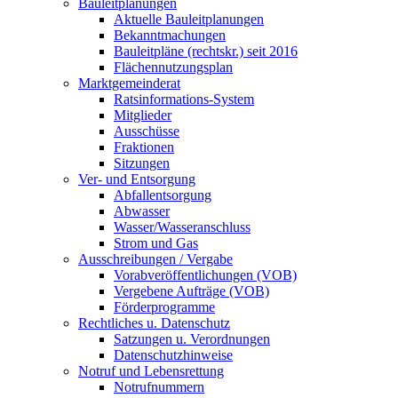
Bauleitplanungen
Aktuelle Bauleitplanungen
Bekanntmachungen
Bauleitpläne (rechtskr.) seit 2016
Flächennutzungsplan
Marktgemeinderat
Ratsinformations-System
Mitglieder
Ausschüsse
Fraktionen
Sitzungen
Ver- und Entsorgung
Abfallentsorgung
Abwasser
Wasser/Wasseranschluss
Strom und Gas
Ausschreibungen / Vergabe
Vorabveröffentlichungen (VOB)
Vergebene Aufträge (VOB)
Förderprogramme
Rechtliches u. Datenschutz
Satzungen u. Verordnungen
Datenschutzhinweise
Notruf und Lebensrettung
Notrufnummern