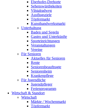
Eberhofer-Drehorte
Sehenswürdigkeiten
Vilstalradweg
Ausflugsziele
Töpfermarkt
Kunsthandwerksmarkt
Unterhaltung
Baden und Segeln
Gastro und Unterkünfte
Sporteinrichtungen
Veranstaltungen
Vereine
Für Senioren
Aktuelles für Senioren
Rente
Seniorenbeauftragte
Seniorenheim
Krankenpflege
Für Jugendliche
Jugendpfleger
Ferienprogramm
Wirtschaft & Standort
Wirtschaft
Märkte / Wochenmarkt
Töpfermarkt