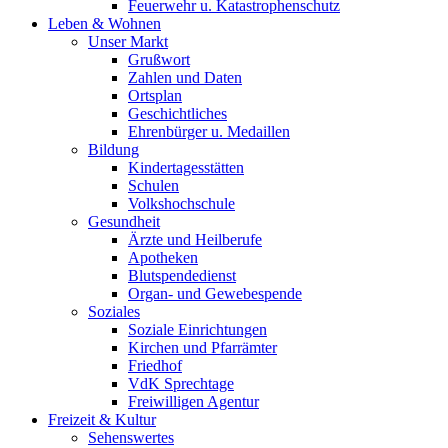
Feuerwehr u. Katastrophenschutz
Leben & Wohnen
Unser Markt
Grußwort
Zahlen und Daten
Ortsplan
Geschichtliches
Ehrenbürger u. Medaillen
Bildung
Kindertagesstätten
Schulen
Volkshochschule
Gesundheit
Ärzte und Heilberufe
Apotheken
Blutspendedienst
Organ- und Gewebespende
Soziales
Soziale Einrichtungen
Kirchen und Pfarrämter
Friedhof
VdK Sprechtage
Freiwilligen Agentur
Freizeit & Kultur
Sehenswertes