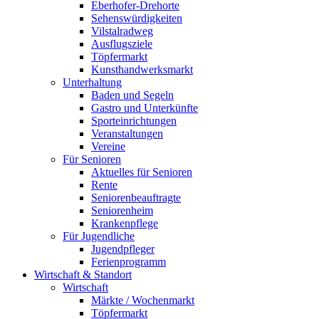
Eberhofer-Drehorte
Sehenswürdigkeiten
Vilstalradweg
Ausflugsziele
Töpfermarkt
Kunsthandwerksmarkt
Unterhaltung
Baden und Segeln
Gastro und Unterkünfte
Sporteinrichtungen
Veranstaltungen
Vereine
Für Senioren
Aktuelles für Senioren
Rente
Seniorenbeauftragte
Seniorenheim
Krankenpflege
Für Jugendliche
Jugendpfleger
Ferienprogramm
Wirtschaft & Standort
Wirtschaft
Märkte / Wochenmarkt
Töpfermarkt