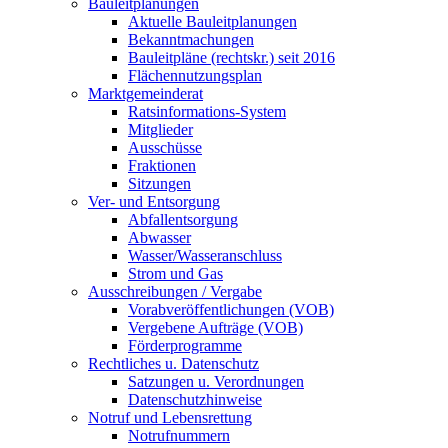
Bauleitplanungen
Aktuelle Bauleitplanungen
Bekanntmachungen
Bauleitpläne (rechtskr.) seit 2016
Flächennutzungsplan
Marktgemeinderat
Ratsinformations-System
Mitglieder
Ausschüsse
Fraktionen
Sitzungen
Ver- und Entsorgung
Abfallentsorgung
Abwasser
Wasser/Wasseranschluss
Strom und Gas
Ausschreibungen / Vergabe
Vorabveröffentlichungen (VOB)
Vergebene Aufträge (VOB)
Förderprogramme
Rechtliches u. Datenschutz
Satzungen u. Verordnungen
Datenschutzhinweise
Notruf und Lebensrettung
Notrufnummern