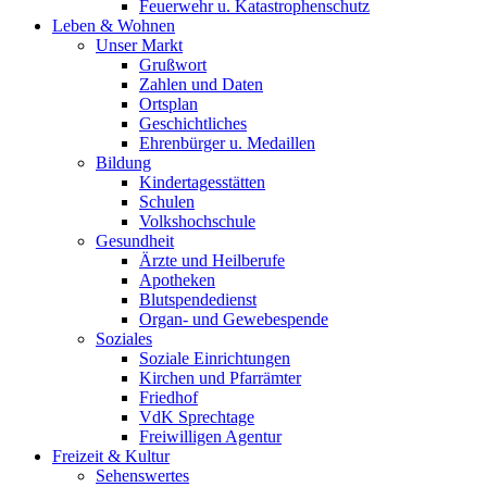
Feuerwehr u. Katastrophenschutz
Leben & Wohnen
Unser Markt
Grußwort
Zahlen und Daten
Ortsplan
Geschichtliches
Ehrenbürger u. Medaillen
Bildung
Kindertagesstätten
Schulen
Volkshochschule
Gesundheit
Ärzte und Heilberufe
Apotheken
Blutspendedienst
Organ- und Gewebespende
Soziales
Soziale Einrichtungen
Kirchen und Pfarrämter
Friedhof
VdK Sprechtage
Freiwilligen Agentur
Freizeit & Kultur
Sehenswertes