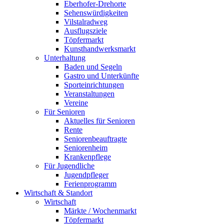
Eberhofer-Drehorte
Sehenswürdigkeiten
Vilstalradweg
Ausflugsziele
Töpfermarkt
Kunsthandwerksmarkt
Unterhaltung
Baden und Segeln
Gastro und Unterkünfte
Sporteinrichtungen
Veranstaltungen
Vereine
Für Senioren
Aktuelles für Senioren
Rente
Seniorenbeauftragte
Seniorenheim
Krankenpflege
Für Jugendliche
Jugendpfleger
Ferienprogramm
Wirtschaft & Standort
Wirtschaft
Märkte / Wochenmarkt
Töpfermarkt