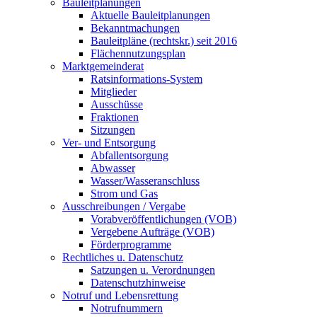
Bauleitplanungen
Aktuelle Bauleitplanungen
Bekanntmachungen
Bauleitpläne (rechtskr.) seit 2016
Flächennutzungsplan
Marktgemeinderat
Ratsinformations-System
Mitglieder
Ausschüsse
Fraktionen
Sitzungen
Ver- und Entsorgung
Abfallentsorgung
Abwasser
Wasser/Wasseranschluss
Strom und Gas
Ausschreibungen / Vergabe
Vorabveröffentlichungen (VOB)
Vergebene Aufträge (VOB)
Förderprogramme
Rechtliches u. Datenschutz
Satzungen u. Verordnungen
Datenschutzhinweise
Notruf und Lebensrettung
Notrufnummern