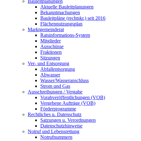
Bauleitplanungen
Aktuelle Bauleitplanungen
Bekanntmachungen
Bauleitpläne (rechtskr.) seit 2016
Flächennutzungsplan
Marktgemeinderat
Ratsinformations-System
Mitglieder
Ausschüsse
Fraktionen
Sitzungen
Ver- und Entsorgung
Abfallentsorgung
Abwasser
Wasser/Wasseranschluss
Strom und Gas
Ausschreibungen / Vergabe
Vorabveröffentlichungen (VOB)
Vergebene Aufträge (VOB)
Förderprogramme
Rechtliches u. Datenschutz
Satzungen u. Verordnungen
Datenschutzhinweise
Notruf und Lebensrettung
Notrufnummern