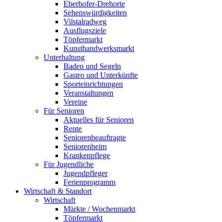
Eberhofer-Drehorte
Sehenswürdigkeiten
Vilstalradweg
Ausflugsziele
Töpfermarkt
Kunsthandwerksmarkt
Unterhaltung
Baden und Segeln
Gastro und Unterkünfte
Sporteinrichtungen
Veranstaltungen
Vereine
Für Senioren
Aktuelles für Senioren
Rente
Seniorenbeauftragte
Seniorenheim
Krankenpflege
Für Jugendliche
Jugendpfleger
Ferienprogramm
Wirtschaft & Standort
Wirtschaft
Märkte / Wochenmarkt
Töpfermarkt