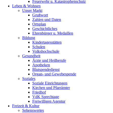
Feuerwehr u. Katastrophenschutz
Leben & Wohnen
Unser Markt
Grußwort
Zahlen und Daten
Ortsplan
Geschichtliches
Ehrenbürger u. Medaillen
Bildung
Kindertagesstätten
Schulen
Volkshochschule
Gesundheit
Ärzte und Heilberufe
Apotheken
Blutspendedienst
Organ- und Gewebespende
Soziales
Soziale Einrichtungen
Kirchen und Pfarrämter
Friedhof
VdK Sprechtage
Freiwilligen Agentur
Freizeit & Kultur
Sehenswertes