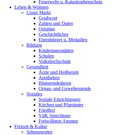
Feuerwehr u. Katastrophenschutz
Leben & Wohnen
Unser Markt
Grußwort
Zahlen und Daten
Ortsplan
Geschichtliches
Ehrenbürger u. Medaillen
Bildung
Kindertagesstätten
Schulen
Volkshochschule
Gesundheit
Ärzte und Heilberufe
Apotheken
Blutspendedienst
Organ- und Gewebespende
Soziales
Soziale Einrichtungen
Kirchen und Pfarrämter
Friedhof
VdK Sprechtage
Freiwilligen Agentur
Freizeit & Kultur
Sehenswertes