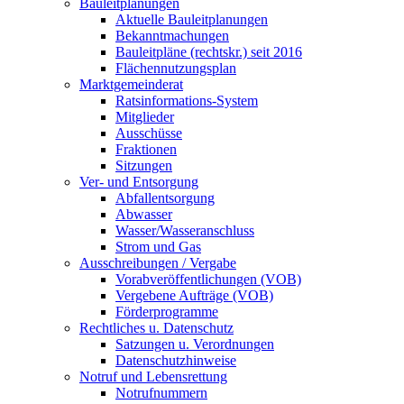
Bauleitplanungen
Aktuelle Bauleitplanungen
Bekanntmachungen
Bauleitpläne (rechtskr.) seit 2016
Flächennutzungsplan
Marktgemeinderat
Ratsinformations-System
Mitglieder
Ausschüsse
Fraktionen
Sitzungen
Ver- und Entsorgung
Abfallentsorgung
Abwasser
Wasser/Wasseranschluss
Strom und Gas
Ausschreibungen / Vergabe
Vorabveröffentlichungen (VOB)
Vergebene Aufträge (VOB)
Förderprogramme
Rechtliches u. Datenschutz
Satzungen u. Verordnungen
Datenschutzhinweise
Notruf und Lebensrettung
Notrufnummern