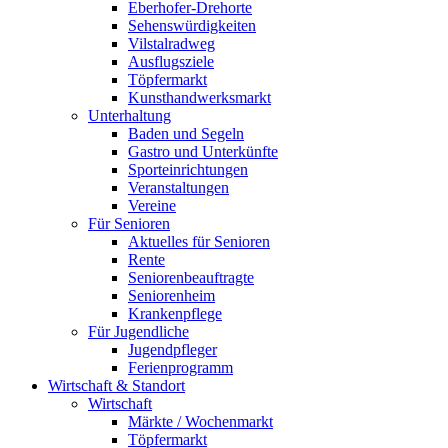
Eberhofer-Drehorte
Sehenswürdigkeiten
Vilstalradweg
Ausflugsziele
Töpfermarkt
Kunsthandwerksmarkt
Unterhaltung
Baden und Segeln
Gastro und Unterkünfte
Sporteinrichtungen
Veranstaltungen
Vereine
Für Senioren
Aktuelles für Senioren
Rente
Seniorenbeauftragte
Seniorenheim
Krankenpflege
Für Jugendliche
Jugendpfleger
Ferienprogramm
Wirtschaft & Standort
Wirtschaft
Märkte / Wochenmarkt
Töpfermarkt