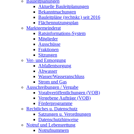
Bauleitplanungen
Aktuelle Bauleitplanungen
Bekanntmachungen
Bauleitpläne (rechtskr.) seit 2016
Flächennutzungsplan
Marktgemeinderat
Ratsinformations-System
Mitglieder
Ausschüsse
Fraktionen
Sitzungen
Ver- und Entsorgung
Abfallentsorgung
Abwasser
Wasser/Wasseranschluss
Strom und Gas
Ausschreibungen / Vergabe
Vorabveröffentlichungen (VOB)
Vergebene Aufträge (VOB)
Förderprogramme
Rechtliches u. Datenschutz
Satzungen u. Verordnungen
Datenschutzhinweise
Notruf und Lebensrettung
Notrufnummern