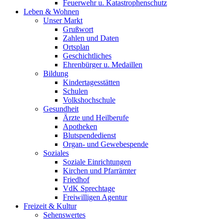
Feuerwehr u. Katastrophenschutz
Leben & Wohnen
Unser Markt
Grußwort
Zahlen und Daten
Ortsplan
Geschichtliches
Ehrenbürger u. Medaillen
Bildung
Kindertagesstätten
Schulen
Volkshochschule
Gesundheit
Ärzte und Heilberufe
Apotheken
Blutspendedienst
Organ- und Gewebespende
Soziales
Soziale Einrichtungen
Kirchen und Pfarrämter
Friedhof
VdK Sprechtage
Freiwilligen Agentur
Freizeit & Kultur
Sehenswertes