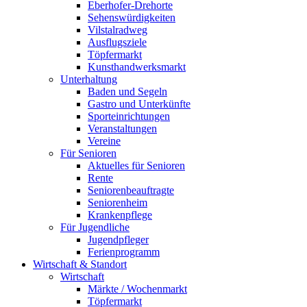
Eberhofer-Drehorte
Sehenswürdigkeiten
Vilstalradweg
Ausflugsziele
Töpfermarkt
Kunsthandwerksmarkt
Unterhaltung
Baden und Segeln
Gastro und Unterkünfte
Sporteinrichtungen
Veranstaltungen
Vereine
Für Senioren
Aktuelles für Senioren
Rente
Seniorenbeauftragte
Seniorenheim
Krankenpflege
Für Jugendliche
Jugendpfleger
Ferienprogramm
Wirtschaft & Standort
Wirtschaft
Märkte / Wochenmarkt
Töpfermarkt