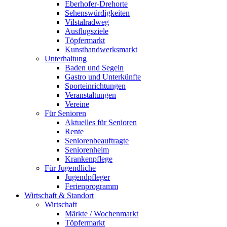
Eberhofer-Drehorte
Sehenswürdigkeiten
Vilstalradweg
Ausflugsziele
Töpfermarkt
Kunsthandwerksmarkt
Unterhaltung
Baden und Segeln
Gastro und Unterkünfte
Sporteinrichtungen
Veranstaltungen
Vereine
Für Senioren
Aktuelles für Senioren
Rente
Seniorenbeauftragte
Seniorenheim
Krankenpflege
Für Jugendliche
Jugendpfleger
Ferienprogramm
Wirtschaft & Standort
Wirtschaft
Märkte / Wochenmarkt
Töpfermarkt