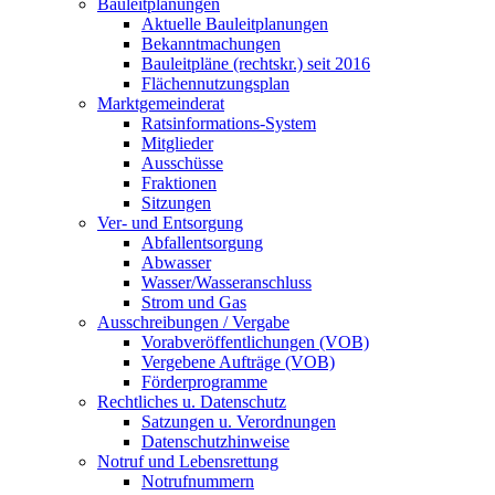
Bauleitplanungen
Aktuelle Bauleitplanungen
Bekanntmachungen
Bauleitpläne (rechtskr.) seit 2016
Flächennutzungsplan
Marktgemeinderat
Ratsinformations-System
Mitglieder
Ausschüsse
Fraktionen
Sitzungen
Ver- und Entsorgung
Abfallentsorgung
Abwasser
Wasser/Wasseranschluss
Strom und Gas
Ausschreibungen / Vergabe
Vorabveröffentlichungen (VOB)
Vergebene Aufträge (VOB)
Förderprogramme
Rechtliches u. Datenschutz
Satzungen u. Verordnungen
Datenschutzhinweise
Notruf und Lebensrettung
Notrufnummern