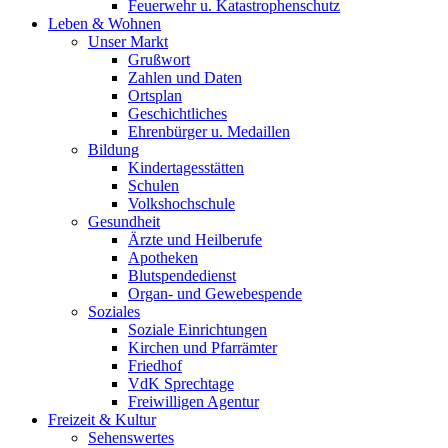
Feuerwehr u. Katastrophenschutz
Leben & Wohnen
Unser Markt
Grußwort
Zahlen und Daten
Ortsplan
Geschichtliches
Ehrenbürger u. Medaillen
Bildung
Kindertagesstätten
Schulen
Volkshochschule
Gesundheit
Ärzte und Heilberufe
Apotheken
Blutspendedienst
Organ- und Gewebespende
Soziales
Soziale Einrichtungen
Kirchen und Pfarrämter
Friedhof
VdK Sprechtage
Freiwilligen Agentur
Freizeit & Kultur
Sehenswertes