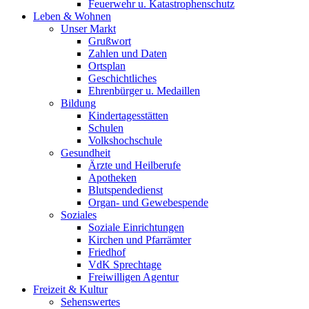
Feuerwehr u. Katastrophenschutz
Leben & Wohnen
Unser Markt
Grußwort
Zahlen und Daten
Ortsplan
Geschichtliches
Ehrenbürger u. Medaillen
Bildung
Kindertagesstätten
Schulen
Volkshochschule
Gesundheit
Ärzte und Heilberufe
Apotheken
Blutspendedienst
Organ- und Gewebespende
Soziales
Soziale Einrichtungen
Kirchen und Pfarrämter
Friedhof
VdK Sprechtage
Freiwilligen Agentur
Freizeit & Kultur
Sehenswertes