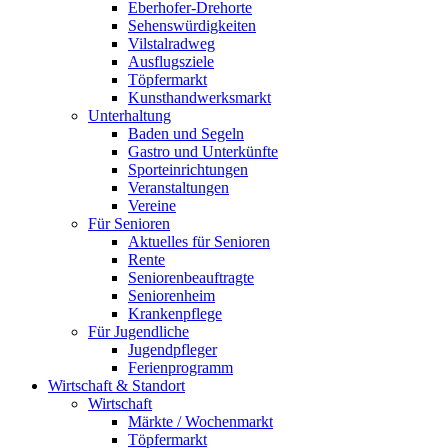
Eberhofer-Drehorte
Sehenswürdigkeiten
Vilstalradweg
Ausflugsziele
Töpfermarkt
Kunsthandwerksmarkt
Unterhaltung
Baden und Segeln
Gastro und Unterkünfte
Sporteinrichtungen
Veranstaltungen
Vereine
Für Senioren
Aktuelles für Senioren
Rente
Seniorenbeauftragte
Seniorenheim
Krankenpflege
Für Jugendliche
Jugendpfleger
Ferienprogramm
Wirtschaft & Standort
Wirtschaft
Märkte / Wochenmarkt
Töpfermarkt