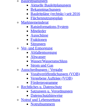
Bauleitplanungen
Aktuelle Bauleitplanungen
Bekanntmachungen
Bauleitpläne (rechtskr.) seit 2016
Flächennutzungsplan
Marktgemeinderat
Ratsinformations-System
Mitglieder
Ausschüsse
Fraktionen
Sitzungen
Ver- und Entsorgung
Abfallentsorgung
Abwasser
Wasser/Wasseranschluss
Strom und Gas
Ausschreibungen / Vergabe
Vorabveröffentlichungen (VOB)
Vergebene Aufträge (VOB)
Förderprogramme
Rechtliches u. Datenschutz
Satzungen u. Verordnungen
Datenschutzhinweise
Notruf und Lebensrettung
Notrufnummern