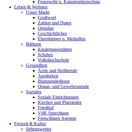
Feuerwehr u. Katastrophenschutz
Leben & Wohnen
Unser Markt
Grußwort
Zahlen und Daten
Ortsplan
Geschichtliches
Ehrenbürger u. Medaillen
Bildung
Kindertagesstätten
Schulen
Volkshochschule
Gesundheit
Ärzte und Heilberufe
Apotheken
Blutspendedienst
Organ- und Gewebespende
Soziales
Soziale Einrichtungen
Kirchen und Pfarrämter
Friedhof
VdK Sprechtage
Freiwilligen Agentur
Freizeit & Kultur
Sehenswertes