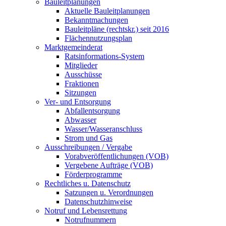
Bauleitplanungen
Aktuelle Bauleitplanungen
Bekanntmachungen
Bauleitpläne (rechtskr.) seit 2016
Flächennutzungsplan
Marktgemeinderat
Ratsinformations-System
Mitglieder
Ausschüsse
Fraktionen
Sitzungen
Ver- und Entsorgung
Abfallentsorgung
Abwasser
Wasser/Wasseranschluss
Strom und Gas
Ausschreibungen / Vergabe
Vorabveröffentlichungen (VOB)
Vergebene Aufträge (VOB)
Förderprogramme
Rechtliches u. Datenschutz
Satzungen u. Verordnungen
Datenschutzhinweise
Notruf und Lebensrettung
Notrufnummern