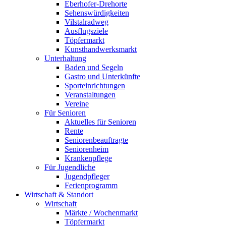
Eberhofer-Drehorte
Sehenswürdigkeiten
Vilstalradweg
Ausflugsziele
Töpfermarkt
Kunsthandwerksmarkt
Unterhaltung
Baden und Segeln
Gastro und Unterkünfte
Sporteinrichtungen
Veranstaltungen
Vereine
Für Senioren
Aktuelles für Senioren
Rente
Seniorenbeauftragte
Seniorenheim
Krankenpflege
Für Jugendliche
Jugendpfleger
Ferienprogramm
Wirtschaft & Standort
Wirtschaft
Märkte / Wochenmarkt
Töpfermarkt