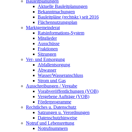
Bauleitplanungen
Aktuelle Bauleitplanungen
Bekanntmachungen
Bauleitpläne (rechtskr.) seit 2016
Flächennutzungsplan
Marktgemeinderat
Ratsinformations-System
Mitglieder
Ausschüsse
Fraktionen
Sitzungen
Ver- und Entsorgung
Abfallentsorgung
Abwasser
Wasser/Wasseranschluss
Strom und Gas
Ausschreibungen / Vergabe
Vorabveröffentlichungen (VOB)
Vergebene Aufträge (VOB)
Förderprogramme
Rechtliches u. Datenschutz
Satzungen u. Verordnungen
Datenschutzhinweise
Notruf und Lebensrettung
Notrufnummern