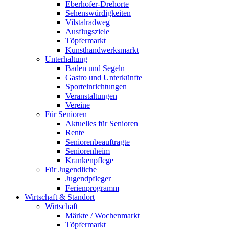
Eberhofer-Drehorte
Sehenswürdigkeiten
Vilstalradweg
Ausflugsziele
Töpfermarkt
Kunsthandwerksmarkt
Unterhaltung
Baden und Segeln
Gastro und Unterkünfte
Sporteinrichtungen
Veranstaltungen
Vereine
Für Senioren
Aktuelles für Senioren
Rente
Seniorenbeauftragte
Seniorenheim
Krankenpflege
Für Jugendliche
Jugendpfleger
Ferienprogramm
Wirtschaft & Standort
Wirtschaft
Märkte / Wochenmarkt
Töpfermarkt