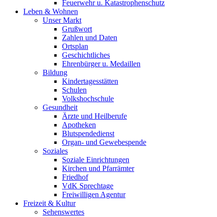
Feuerwehr u. Katastrophenschutz
Leben & Wohnen
Unser Markt
Grußwort
Zahlen und Daten
Ortsplan
Geschichtliches
Ehrenbürger u. Medaillen
Bildung
Kindertagesstätten
Schulen
Volkshochschule
Gesundheit
Ärzte und Heilberufe
Apotheken
Blutspendedienst
Organ- und Gewebespende
Soziales
Soziale Einrichtungen
Kirchen und Pfarrämter
Friedhof
VdK Sprechtage
Freiwilligen Agentur
Freizeit & Kultur
Sehenswertes