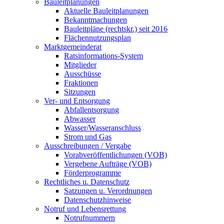
Bauleitplanungen
Aktuelle Bauleitplanungen
Bekanntmachungen
Bauleitpläne (rechtskr.) seit 2016
Flächennutzungsplan
Marktgemeinderat
Ratsinformations-System
Mitglieder
Ausschüsse
Fraktionen
Sitzungen
Ver- und Entsorgung
Abfallentsorgung
Abwasser
Wasser/Wasseranschluss
Strom und Gas
Ausschreibungen / Vergabe
Vorabveröffentlichungen (VOB)
Vergebene Aufträge (VOB)
Förderprogramme
Rechtliches u. Datenschutz
Satzungen u. Verordnungen
Datenschutzhinweise
Notruf und Lebensrettung
Notrufnummern