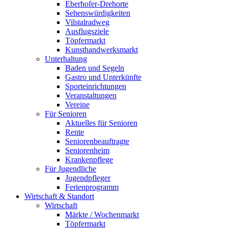
Eberhofer-Drehorte
Sehenswürdigkeiten
Vilstalradweg
Ausflugsziele
Töpfermarkt
Kunsthandwerksmarkt
Unterhaltung
Baden und Segeln
Gastro und Unterkünfte
Sporteinrichtungen
Veranstaltungen
Vereine
Für Senioren
Aktuelles für Senioren
Rente
Seniorenbeauftragte
Seniorenheim
Krankenpflege
Für Jugendliche
Jugendpfleger
Ferienprogramm
Wirtschaft & Standort
Wirtschaft
Märkte / Wochenmarkt
Töpfermarkt