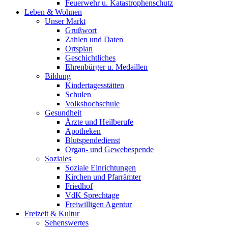
Feuerwehr u. Katastrophenschutz
Leben & Wohnen
Unser Markt
Grußwort
Zahlen und Daten
Ortsplan
Geschichtliches
Ehrenbürger u. Medaillen
Bildung
Kindertagesstätten
Schulen
Volkshochschule
Gesundheit
Ärzte und Heilberufe
Apotheken
Blutspendedienst
Organ- und Gewebespende
Soziales
Soziale Einrichtungen
Kirchen und Pfarrämter
Friedhof
VdK Sprechtage
Freiwilligen Agentur
Freizeit & Kultur
Sehenswertes