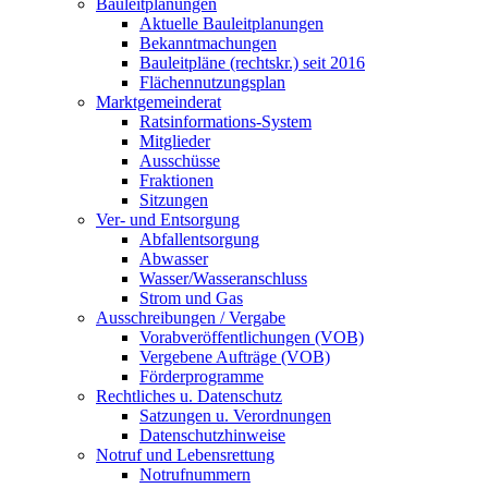
Bauleitplanungen
Aktuelle Bauleitplanungen
Bekanntmachungen
Bauleitpläne (rechtskr.) seit 2016
Flächennutzungsplan
Marktgemeinderat
Ratsinformations-System
Mitglieder
Ausschüsse
Fraktionen
Sitzungen
Ver- und Entsorgung
Abfallentsorgung
Abwasser
Wasser/Wasseranschluss
Strom und Gas
Ausschreibungen / Vergabe
Vorabveröffentlichungen (VOB)
Vergebene Aufträge (VOB)
Förderprogramme
Rechtliches u. Datenschutz
Satzungen u. Verordnungen
Datenschutzhinweise
Notruf und Lebensrettung
Notrufnummern