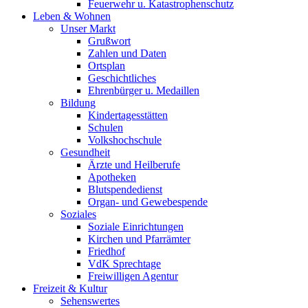
Feuerwehr u. Katastrophenschutz
Leben & Wohnen
Unser Markt
Grußwort
Zahlen und Daten
Ortsplan
Geschichtliches
Ehrenbürger u. Medaillen
Bildung
Kindertagesstätten
Schulen
Volkshochschule
Gesundheit
Ärzte und Heilberufe
Apotheken
Blutspendedienst
Organ- und Gewebespende
Soziales
Soziale Einrichtungen
Kirchen und Pfarrämter
Friedhof
VdK Sprechtage
Freiwilligen Agentur
Freizeit & Kultur
Sehenswertes