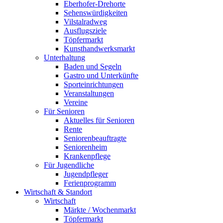
Eberhofer-Drehorte
Sehenswürdigkeiten
Vilstalradweg
Ausflugsziele
Töpfermarkt
Kunsthandwerksmarkt
Unterhaltung
Baden und Segeln
Gastro und Unterkünfte
Sporteinrichtungen
Veranstaltungen
Vereine
Für Senioren
Aktuelles für Senioren
Rente
Seniorenbeauftragte
Seniorenheim
Krankenpflege
Für Jugendliche
Jugendpfleger
Ferienprogramm
Wirtschaft & Standort
Wirtschaft
Märkte / Wochenmarkt
Töpfermarkt