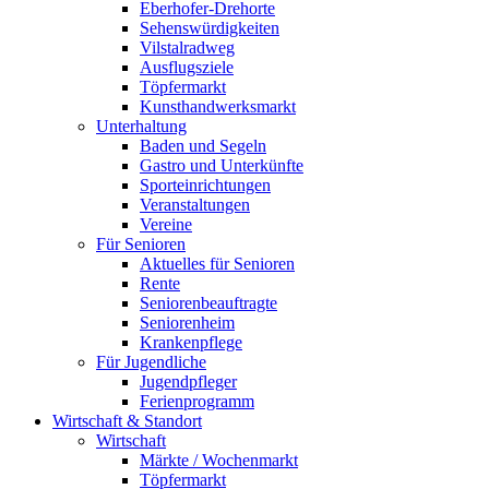
Eberhofer-Drehorte
Sehenswürdigkeiten
Vilstalradweg
Ausflugsziele
Töpfermarkt
Kunsthandwerksmarkt
Unterhaltung
Baden und Segeln
Gastro und Unterkünfte
Sporteinrichtungen
Veranstaltungen
Vereine
Für Senioren
Aktuelles für Senioren
Rente
Seniorenbeauftragte
Seniorenheim
Krankenpflege
Für Jugendliche
Jugendpfleger
Ferienprogramm
Wirtschaft & Standort
Wirtschaft
Märkte / Wochenmarkt
Töpfermarkt