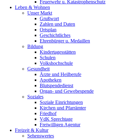
Feuerwehr u. Katastrophenschutz
Leben & Wohnen
Unser Markt
Grußwort
Zahlen und Daten
Ortsplan
Geschichtliches
Ehrenbürger u. Medaillen
Bildung
Kindertagesstätten
Schulen
Volkshochschule
Gesundheit
Ärzte und Heilberufe
Apotheken
Blutspendedienst
Organ- und Gewebespende
Soziales
Soziale Einrichtungen
Kirchen und Pfarrämter
Friedhof
VdK Sprechtage
Freiwilligen Agentur
Freizeit & Kultur
Sehenswertes