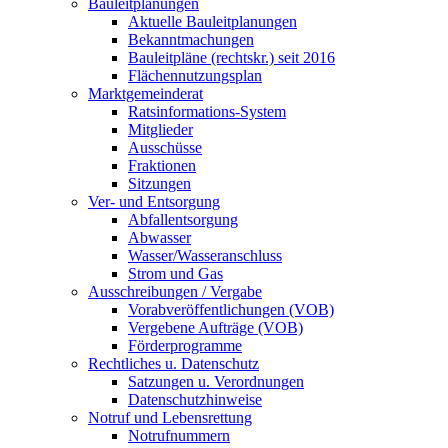
Bauleitplanungen
Aktuelle Bauleitplanungen
Bekanntmachungen
Bauleitpläne (rechtskr.) seit 2016
Flächennutzungsplan
Marktgemeinderat
Ratsinformations-System
Mitglieder
Ausschüsse
Fraktionen
Sitzungen
Ver- und Entsorgung
Abfallentsorgung
Abwasser
Wasser/Wasseranschluss
Strom und Gas
Ausschreibungen / Vergabe
Vorabveröffentlichungen (VOB)
Vergebene Aufträge (VOB)
Förderprogramme
Rechtliches u. Datenschutz
Satzungen u. Verordnungen
Datenschutzhinweise
Notruf und Lebensrettung
Notrufnummern