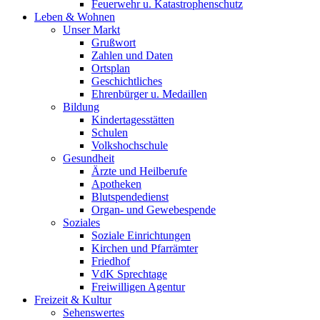
Feuerwehr u. Katastrophenschutz
Leben & Wohnen
Unser Markt
Grußwort
Zahlen und Daten
Ortsplan
Geschichtliches
Ehrenbürger u. Medaillen
Bildung
Kindertagesstätten
Schulen
Volkshochschule
Gesundheit
Ärzte und Heilberufe
Apotheken
Blutspendedienst
Organ- und Gewebespende
Soziales
Soziale Einrichtungen
Kirchen und Pfarrämter
Friedhof
VdK Sprechtage
Freiwilligen Agentur
Freizeit & Kultur
Sehenswertes