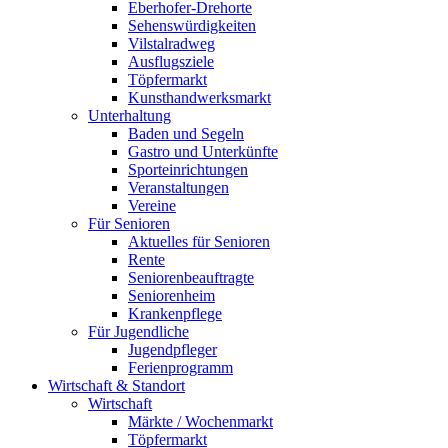
Eberhofer-Drehorte
Sehenswürdigkeiten
Vilstalradweg
Ausflugsziele
Töpfermarkt
Kunsthandwerksmarkt
Unterhaltung
Baden und Segeln
Gastro und Unterkünfte
Sporteinrichtungen
Veranstaltungen
Vereine
Für Senioren
Aktuelles für Senioren
Rente
Seniorenbeauftragte
Seniorenheim
Krankenpflege
Für Jugendliche
Jugendpfleger
Ferienprogramm
Wirtschaft & Standort
Wirtschaft
Märkte / Wochenmarkt
Töpfermarkt