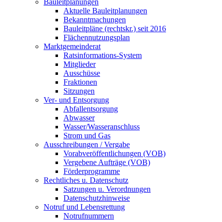
Bauleitplanungen
Aktuelle Bauleitplanungen
Bekanntmachungen
Bauleitpläne (rechtskr.) seit 2016
Flächennutzungsplan
Marktgemeinderat
Ratsinformations-System
Mitglieder
Ausschüsse
Fraktionen
Sitzungen
Ver- und Entsorgung
Abfallentsorgung
Abwasser
Wasser/Wasseranschluss
Strom und Gas
Ausschreibungen / Vergabe
Vorabveröffentlichungen (VOB)
Vergebene Aufträge (VOB)
Förderprogramme
Rechtliches u. Datenschutz
Satzungen u. Verordnungen
Datenschutzhinweise
Notruf und Lebensrettung
Notrufnummern