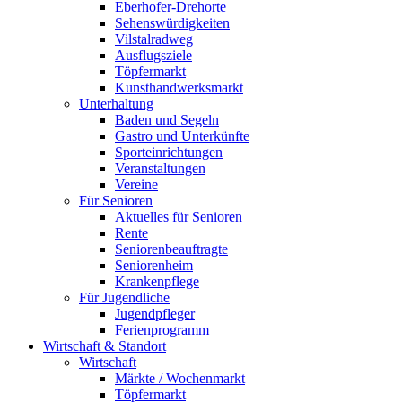
Eberhofer-Drehorte
Sehenswürdigkeiten
Vilstalradweg
Ausflugsziele
Töpfermarkt
Kunsthandwerksmarkt
Unterhaltung
Baden und Segeln
Gastro und Unterkünfte
Sporteinrichtungen
Veranstaltungen
Vereine
Für Senioren
Aktuelles für Senioren
Rente
Seniorenbeauftragte
Seniorenheim
Krankenpflege
Für Jugendliche
Jugendpfleger
Ferienprogramm
Wirtschaft & Standort
Wirtschaft
Märkte / Wochenmarkt
Töpfermarkt