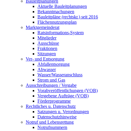
Bauleitplanungen
Aktuelle Bauleitplanungen
Bekanntmachungen
Bauleitpläne (rechtskr.) seit 2016
Flächennutzungsplan
Marktgemeinderat
Ratsinformations-System
Mitglieder
Ausschüsse
Fraktionen
Sitzungen
Ver- und Entsorgung
Abfallentsorgung
Abwasser
Wasser/Wasseranschluss
Strom und Gas
Ausschreibungen / Vergabe
Vorabveröffentlichungen (VOB)
Vergebene Aufträge (VOB)
Förderprogramme
Rechtliches u. Datenschutz
Satzungen u. Verordnungen
Datenschutzhinweise
Notruf und Lebensrettung
Notrufnummern