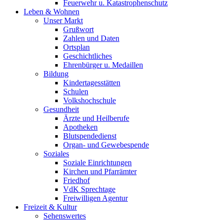
Feuerwehr u. Katastrophenschutz
Leben & Wohnen
Unser Markt
Grußwort
Zahlen und Daten
Ortsplan
Geschichtliches
Ehrenbürger u. Medaillen
Bildung
Kindertagesstätten
Schulen
Volkshochschule
Gesundheit
Ärzte und Heilberufe
Apotheken
Blutspendedienst
Organ- und Gewebespende
Soziales
Soziale Einrichtungen
Kirchen und Pfarrämter
Friedhof
VdK Sprechtage
Freiwilligen Agentur
Freizeit & Kultur
Sehenswertes