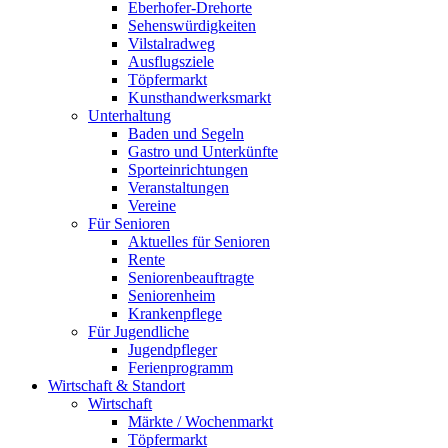
Eberhofer-Drehorte
Sehenswürdigkeiten
Vilstalradweg
Ausflugsziele
Töpfermarkt
Kunsthandwerksmarkt
Unterhaltung
Baden und Segeln
Gastro und Unterkünfte
Sporteinrichtungen
Veranstaltungen
Vereine
Für Senioren
Aktuelles für Senioren
Rente
Seniorenbeauftragte
Seniorenheim
Krankenpflege
Für Jugendliche
Jugendpfleger
Ferienprogramm
Wirtschaft & Standort
Wirtschaft
Märkte / Wochenmarkt
Töpfermarkt