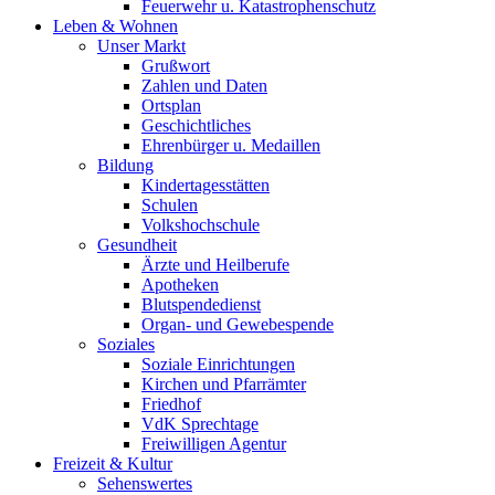
Feuerwehr u. Katastrophenschutz
Leben & Wohnen
Unser Markt
Grußwort
Zahlen und Daten
Ortsplan
Geschichtliches
Ehrenbürger u. Medaillen
Bildung
Kindertagesstätten
Schulen
Volkshochschule
Gesundheit
Ärzte und Heilberufe
Apotheken
Blutspendedienst
Organ- und Gewebespende
Soziales
Soziale Einrichtungen
Kirchen und Pfarrämter
Friedhof
VdK Sprechtage
Freiwilligen Agentur
Freizeit & Kultur
Sehenswertes