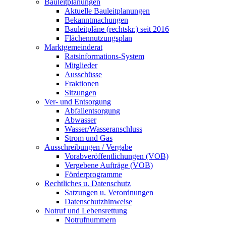
Bauleitplanungen
Aktuelle Bauleitplanungen
Bekanntmachungen
Bauleitpläne (rechtskr.) seit 2016
Flächennutzungsplan
Marktgemeinderat
Ratsinformations-System
Mitglieder
Ausschüsse
Fraktionen
Sitzungen
Ver- und Entsorgung
Abfallentsorgung
Abwasser
Wasser/Wasseranschluss
Strom und Gas
Ausschreibungen / Vergabe
Vorabveröffentlichungen (VOB)
Vergebene Aufträge (VOB)
Förderprogramme
Rechtliches u. Datenschutz
Satzungen u. Verordnungen
Datenschutzhinweise
Notruf und Lebensrettung
Notrufnummern