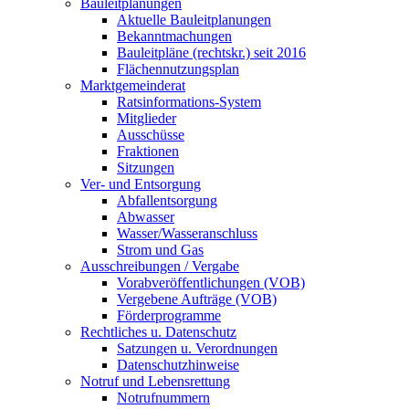
Bauleitplanungen
Aktuelle Bauleitplanungen
Bekanntmachungen
Bauleitpläne (rechtskr.) seit 2016
Flächennutzungsplan
Marktgemeinderat
Ratsinformations-System
Mitglieder
Ausschüsse
Fraktionen
Sitzungen
Ver- und Entsorgung
Abfallentsorgung
Abwasser
Wasser/Wasseranschluss
Strom und Gas
Ausschreibungen / Vergabe
Vorabveröffentlichungen (VOB)
Vergebene Aufträge (VOB)
Förderprogramme
Rechtliches u. Datenschutz
Satzungen u. Verordnungen
Datenschutzhinweise
Notruf und Lebensrettung
Notrufnummern