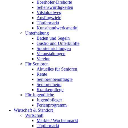
Eberhofer-Drehorte
Sehenswürdigkeiten
Vilstalradweg
Ausflugsziele
Töpfermarkt
Kunsthandwerksmarkt
Unterhaltung
Baden und Segeln
Gastro und Unterkünfte
Sporteinrichtungen
Veranstaltungen
Vereine
Für Senioren
Aktuelles für Senioren
Rente
Seniorenbeauftragte
Seniorenheim
Krankenpflege
Für Jugendliche
Jugendpfleger
Ferienprogramm
Wirtschaft & Standort
Wirtschaft
Märkte / Wochenmarkt
Töpfermarkt