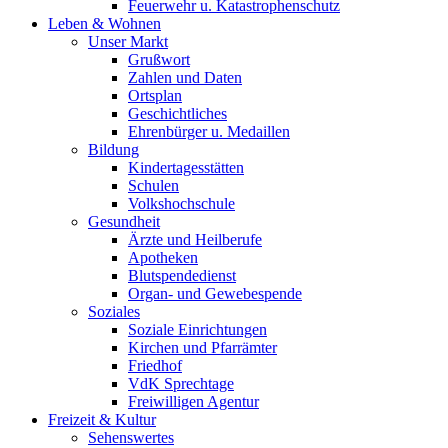
Feuerwehr u. Katastrophenschutz
Leben & Wohnen
Unser Markt
Grußwort
Zahlen und Daten
Ortsplan
Geschichtliches
Ehrenbürger u. Medaillen
Bildung
Kindertagesstätten
Schulen
Volkshochschule
Gesundheit
Ärzte und Heilberufe
Apotheken
Blutspendedienst
Organ- und Gewebespende
Soziales
Soziale Einrichtungen
Kirchen und Pfarrämter
Friedhof
VdK Sprechtage
Freiwilligen Agentur
Freizeit & Kultur
Sehenswertes