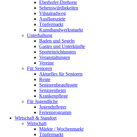
Eberhofer-Drehorte
Sehenswürdigkeiten
Vilstalradweg
Ausflugsziele
Töpfermarkt
Kunsthandwerksmarkt
Unterhaltung
Baden und Segeln
Gastro und Unterkünfte
Sporteinrichtungen
Veranstaltungen
Vereine
Für Senioren
Aktuelles für Senioren
Rente
Seniorenbeauftragte
Seniorenheim
Krankenpflege
Für Jugendliche
Jugendpfleger
Ferienprogramm
Wirtschaft & Standort
Wirtschaft
Märkte / Wochenmarkt
Töpfermarkt