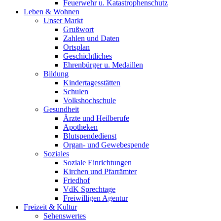
Feuerwehr u. Katastrophenschutz
Leben & Wohnen
Unser Markt
Grußwort
Zahlen und Daten
Ortsplan
Geschichtliches
Ehrenbürger u. Medaillen
Bildung
Kindertagesstätten
Schulen
Volkshochschule
Gesundheit
Ärzte und Heilberufe
Apotheken
Blutspendedienst
Organ- und Gewebespende
Soziales
Soziale Einrichtungen
Kirchen und Pfarrämter
Friedhof
VdK Sprechtage
Freiwilligen Agentur
Freizeit & Kultur
Sehenswertes