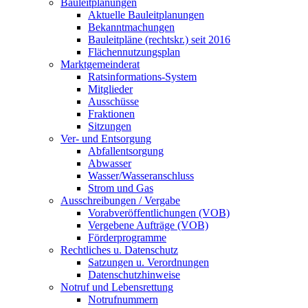
Bauleitplanungen
Aktuelle Bauleitplanungen
Bekanntmachungen
Bauleitpläne (rechtskr.) seit 2016
Flächennutzungsplan
Marktgemeinderat
Ratsinformations-System
Mitglieder
Ausschüsse
Fraktionen
Sitzungen
Ver- und Entsorgung
Abfallentsorgung
Abwasser
Wasser/Wasseranschluss
Strom und Gas
Ausschreibungen / Vergabe
Vorabveröffentlichungen (VOB)
Vergebene Aufträge (VOB)
Förderprogramme
Rechtliches u. Datenschutz
Satzungen u. Verordnungen
Datenschutzhinweise
Notruf und Lebensrettung
Notrufnummern