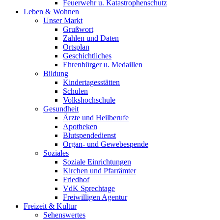
Feuerwehr u. Katastrophenschutz
Leben & Wohnen
Unser Markt
Grußwort
Zahlen und Daten
Ortsplan
Geschichtliches
Ehrenbürger u. Medaillen
Bildung
Kindertagesstätten
Schulen
Volkshochschule
Gesundheit
Ärzte und Heilberufe
Apotheken
Blutspendedienst
Organ- und Gewebespende
Soziales
Soziale Einrichtungen
Kirchen und Pfarrämter
Friedhof
VdK Sprechtage
Freiwilligen Agentur
Freizeit & Kultur
Sehenswertes