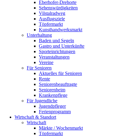
Eberhofer-Drehorte
Sehenswürdigkeiten
Vilstalradweg
Ausflugsziele
Töpfermarkt
Kunsthandwerksmarkt
Unterhaltung
Baden und Segeln
Gastro und Unterkünfte
Sporteinrichtungen
Veranstaltungen
Vereine
Für Senioren
Aktuelles für Senioren
Rente
Seniorenbeauftragte
Seniorenheim
Krankenpflege
Für Jugendliche
Jugendpfleger
Ferienprogramm
Wirtschaft & Standort
Wirtschaft
Märkte / Wochenmarkt
Töpfermarkt