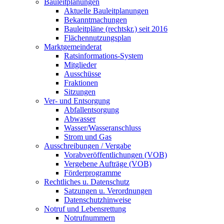
Bauleitplanungen
Aktuelle Bauleitplanungen
Bekanntmachungen
Bauleitpläne (rechtskr.) seit 2016
Flächennutzungsplan
Marktgemeinderat
Ratsinformations-System
Mitglieder
Ausschüsse
Fraktionen
Sitzungen
Ver- und Entsorgung
Abfallentsorgung
Abwasser
Wasser/Wasseranschluss
Strom und Gas
Ausschreibungen / Vergabe
Vorabveröffentlichungen (VOB)
Vergebene Aufträge (VOB)
Förderprogramme
Rechtliches u. Datenschutz
Satzungen u. Verordnungen
Datenschutzhinweise
Notruf und Lebensrettung
Notrufnummern