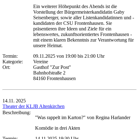
Ein weiterer Höhepunkt des Abends ist die
Vorstellung der Bürgermeisterkandidatin Gaby
Seisenberger, sowie aller Listenkandidatinnen und -
kandidaten der CSU Frontenhausen. Sie
präsentieren ihre Ideen und Ziele für ein
lebenswertes, zukunftsorientiertes Frontenhausen -
mit einem klaren Bekenntnis zur Verantwortung für
unsere Heimat.
Termin:
09.11.2025 von 19:00
bis 21:00 Uhr
Kategorie:
Vereine
Ort:
Gasthof "Zur Post"
Bahnhofstraße 2
84160 Frontenhausen
14.11.
2025
Theater der KLJB Altenkirchen
Beschreibung:
"Was rappelt im Karton?" von Regina Harlander
Komödie in drei Akten
Termin:
14.11.2025 19:30 Uhr