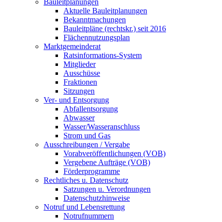
Bauleitplanungen
Aktuelle Bauleitplanungen
Bekanntmachungen
Bauleitpläne (rechtskr.) seit 2016
Flächennutzungsplan
Marktgemeinderat
Ratsinformations-System
Mitglieder
Ausschüsse
Fraktionen
Sitzungen
Ver- und Entsorgung
Abfallentsorgung
Abwasser
Wasser/Wasseranschluss
Strom und Gas
Ausschreibungen / Vergabe
Vorabveröffentlichungen (VOB)
Vergebene Aufträge (VOB)
Förderprogramme
Rechtliches u. Datenschutz
Satzungen u. Verordnungen
Datenschutzhinweise
Notruf und Lebensrettung
Notrufnummern