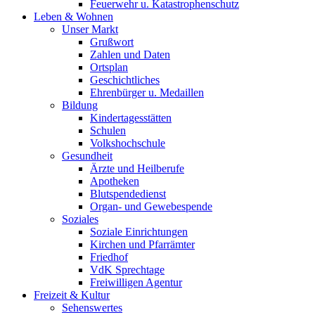
Feuerwehr u. Katastrophenschutz
Leben & Wohnen
Unser Markt
Grußwort
Zahlen und Daten
Ortsplan
Geschichtliches
Ehrenbürger u. Medaillen
Bildung
Kindertagesstätten
Schulen
Volkshochschule
Gesundheit
Ärzte und Heilberufe
Apotheken
Blutspendedienst
Organ- und Gewebespende
Soziales
Soziale Einrichtungen
Kirchen und Pfarrämter
Friedhof
VdK Sprechtage
Freiwilligen Agentur
Freizeit & Kultur
Sehenswertes