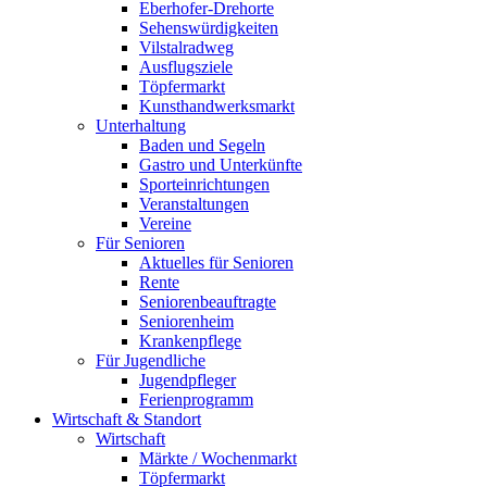
Eberhofer-Drehorte
Sehenswürdigkeiten
Vilstalradweg
Ausflugsziele
Töpfermarkt
Kunsthandwerksmarkt
Unterhaltung
Baden und Segeln
Gastro und Unterkünfte
Sporteinrichtungen
Veranstaltungen
Vereine
Für Senioren
Aktuelles für Senioren
Rente
Seniorenbeauftragte
Seniorenheim
Krankenpflege
Für Jugendliche
Jugendpfleger
Ferienprogramm
Wirtschaft & Standort
Wirtschaft
Märkte / Wochenmarkt
Töpfermarkt