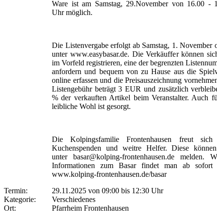
Ware ist am Samstag, 29.November von 16.00 - 
Uhr möglich.
Die Listenvergabe erfolgt ab Samstag, 1. November 
unter www.easybasar.de. Die Verkäuffer können sich
im Vorfeld registrieren, eine der begrenzten Listenn
anfordern und bequem von zu Hause aus die Spiel
online erfassen und die Preisauszeichnung vornehme
Listengebühr beträgt 3 EUR und zusätzlich verbleib
% der verkauften Artikel beim Veranstalter. Auch f
leibliche Wohl ist gesorgt.
Die Kolpingsfamilie Frontenhausen freut sich
Kuchenspenden und weitre Helfer. Diese können
unter basar@kolping-frontenhausen.de melden. We
Informationen zum Basar findet man ab sofort 
www.kolping-frontenhausen.de/basar
Termin:
29.11.2025 von 09:00
bis 12:30 Uhr
Kategorie:
Verschiedenes
Ort:
Pfarrheim Frontenhausen