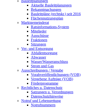
Bauleitplanungen
Aktuelle Bauleitplanungen
Bekanntmachungen
Bauleitpläne (rechtskr.) seit 2016
Flächennutzungsplan
Marktgemeinderat
Ratsinformations-System
Mitglieder
Ausschüsse
Fraktionen
Sitzungen
Ver- und Entsorgung
Abfallentsorgung
Abwasser
Wasser/Wasseranschluss
Strom und Gas
Ausschreibungen / Vergabe
Vorabveröffentlichungen (VOB)
Vergebene Aufträge (VOB)
Förderprogramme
Rechtliches u. Datenschutz
Satzungen u. Verordnungen
Datenschutzhinweise
Notruf und Lebensrettung
Notrufnummern