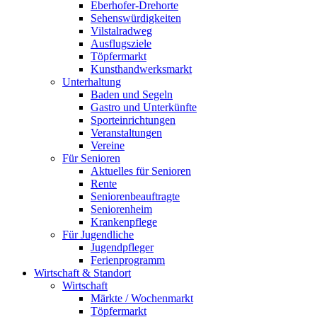
Eberhofer-Drehorte
Sehenswürdigkeiten
Vilstalradweg
Ausflugsziele
Töpfermarkt
Kunsthandwerksmarkt
Unterhaltung
Baden und Segeln
Gastro und Unterkünfte
Sporteinrichtungen
Veranstaltungen
Vereine
Für Senioren
Aktuelles für Senioren
Rente
Seniorenbeauftragte
Seniorenheim
Krankenpflege
Für Jugendliche
Jugendpfleger
Ferienprogramm
Wirtschaft & Standort
Wirtschaft
Märkte / Wochenmarkt
Töpfermarkt