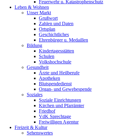
Feuerwehr u. Katastrophenschutz
Leben & Wohnen
Unser Markt
Grußwort
Zahlen und Daten
Ortsplan
Geschichtliches
Ehrenbürger u. Medaillen
Bildung
Kindertagesstätten
Schulen
Volkshochschule
Gesundheit
Ärzte und Heilberufe
Apotheken
Blutspendedienst
Organ- und Gewebespende
Soziales
Soziale Einrichtungen
Kirchen und Pfarrämter
Friedhof
VdK Sprechtage
Freiwilligen Agentur
Freizeit & Kultur
Sehenswertes