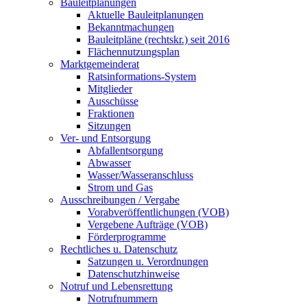
Bauleitplanungen
Aktuelle Bauleitplanungen
Bekanntmachungen
Bauleitpläne (rechtskr.) seit 2016
Flächennutzungsplan
Marktgemeinderat
Ratsinformations-System
Mitglieder
Ausschüsse
Fraktionen
Sitzungen
Ver- und Entsorgung
Abfallentsorgung
Abwasser
Wasser/Wasseranschluss
Strom und Gas
Ausschreibungen / Vergabe
Vorabveröffentlichungen (VOB)
Vergebene Aufträge (VOB)
Förderprogramme
Rechtliches u. Datenschutz
Satzungen u. Verordnungen
Datenschutzhinweise
Notruf und Lebensrettung
Notrufnummern