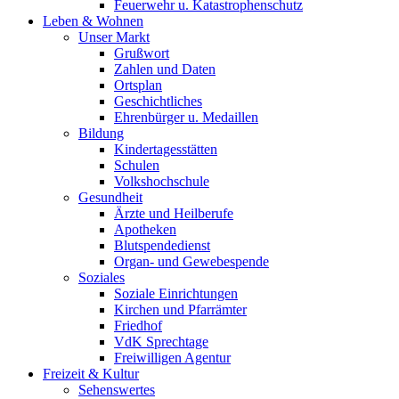
Feuerwehr u. Katastrophenschutz
Leben & Wohnen
Unser Markt
Grußwort
Zahlen und Daten
Ortsplan
Geschichtliches
Ehrenbürger u. Medaillen
Bildung
Kindertagesstätten
Schulen
Volkshochschule
Gesundheit
Ärzte und Heilberufe
Apotheken
Blutspendedienst
Organ- und Gewebespende
Soziales
Soziale Einrichtungen
Kirchen und Pfarrämter
Friedhof
VdK Sprechtage
Freiwilligen Agentur
Freizeit & Kultur
Sehenswertes