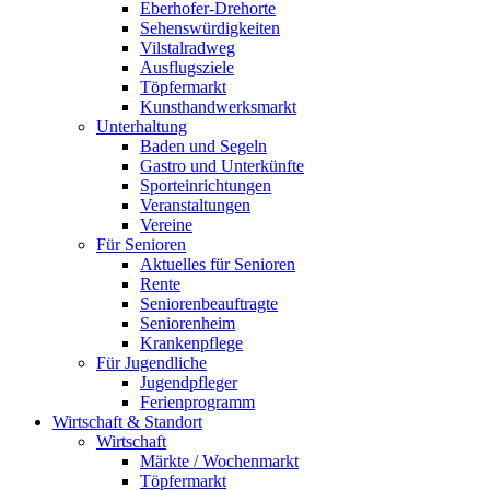
Eberhofer-Drehorte
Sehenswürdigkeiten
Vilstalradweg
Ausflugsziele
Töpfermarkt
Kunsthandwerksmarkt
Unterhaltung
Baden und Segeln
Gastro und Unterkünfte
Sporteinrichtungen
Veranstaltungen
Vereine
Für Senioren
Aktuelles für Senioren
Rente
Seniorenbeauftragte
Seniorenheim
Krankenpflege
Für Jugendliche
Jugendpfleger
Ferienprogramm
Wirtschaft & Standort
Wirtschaft
Märkte / Wochenmarkt
Töpfermarkt