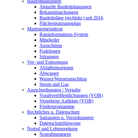
Bauleitplanungen
Aktuelle Bauleitplanungen
Bekanntmachungen
Bauleitpläne (rechtskr.) seit 2016
Flächennutzungsplan
Marktgemeinderat
Ratsinformations-System
Mitglieder
Ausschüsse
Fraktionen
Sitzungen
Ver- und Entsorgung
Abfallentsorgung
Abwasser
Wasser/Wasseranschluss
Strom und Gas
Ausschreibungen / Vergabe
Vorabveröffentlichungen (VOB)
Vergebene Aufträge (VOB)
Förderprogramme
Rechtliches u. Datenschutz
Satzungen u. Verordnungen
Datenschutzhinweise
Notruf und Lebensrettung
Notrufnummern