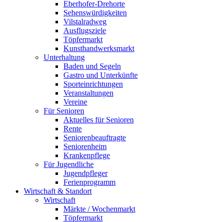
Eberhofer-Drehorte
Sehenswürdigkeiten
Vilstalradweg
Ausflugsziele
Töpfermarkt
Kunsthandwerksmarkt
Unterhaltung
Baden und Segeln
Gastro und Unterkünfte
Sporteinrichtungen
Veranstaltungen
Vereine
Für Senioren
Aktuelles für Senioren
Rente
Seniorenbeauftragte
Seniorenheim
Krankenpflege
Für Jugendliche
Jugendpfleger
Ferienprogramm
Wirtschaft & Standort
Wirtschaft
Märkte / Wochenmarkt
Töpfermarkt