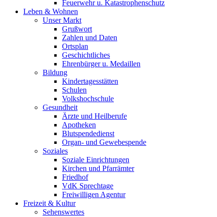
Feuerwehr u. Katastrophenschutz
Leben & Wohnen
Unser Markt
Grußwort
Zahlen und Daten
Ortsplan
Geschichtliches
Ehrenbürger u. Medaillen
Bildung
Kindertagesstätten
Schulen
Volkshochschule
Gesundheit
Ärzte und Heilberufe
Apotheken
Blutspendedienst
Organ- und Gewebespende
Soziales
Soziale Einrichtungen
Kirchen und Pfarrämter
Friedhof
VdK Sprechtage
Freiwilligen Agentur
Freizeit & Kultur
Sehenswertes