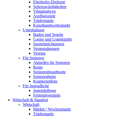
Eberhofer-Drehorte
Sehenswürdigkeiten
Vilstalradweg
Ausflugsziele
Töpfermarkt
Kunsthandwerksmarkt
Unterhaltung
Baden und Segeln
Gastro und Unterkünfte
Sporteinrichtungen
Veranstaltungen
Vereine
Für Senioren
Aktuelles für Senioren
Rente
Seniorenbeauftragte
Seniorenheim
Krankenpflege
Für Jugendliche
Jugendpfleger
Ferienprogramm
Wirtschaft & Standort
Wirtschaft
Märkte / Wochenmarkt
Töpfermarkt