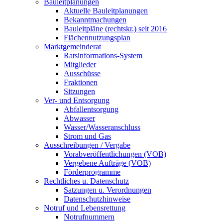
Bauleitplanungen
Aktuelle Bauleitplanungen
Bekanntmachungen
Bauleitpläne (rechtskr.) seit 2016
Flächennutzungsplan
Marktgemeinderat
Ratsinformations-System
Mitglieder
Ausschüsse
Fraktionen
Sitzungen
Ver- und Entsorgung
Abfallentsorgung
Abwasser
Wasser/Wasseranschluss
Strom und Gas
Ausschreibungen / Vergabe
Vorabveröffentlichungen (VOB)
Vergebene Aufträge (VOB)
Förderprogramme
Rechtliches u. Datenschutz
Satzungen u. Verordnungen
Datenschutzhinweise
Notruf und Lebensrettung
Notrufnummern