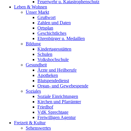
Feuerwehr u. Katastrophenschutz
Leben & Wohnen
Unser Markt
Grußwort
Zahlen und Daten
Ortsplan
Geschichtliches
Ehrenbürger u. Medaillen
Bildung
Kindertagesstätten
Schulen
Volkshochschule
Gesundheit
Ärzte und Heilberufe
Apotheken
Blutspendedienst
Organ- und Gewebespende
Soziales
Soziale Einrichtungen
Kirchen und Pfarrämter
Friedhof
VdK Sprechtage
Freiwilligen Agentur
Freizeit & Kultur
Sehenswertes