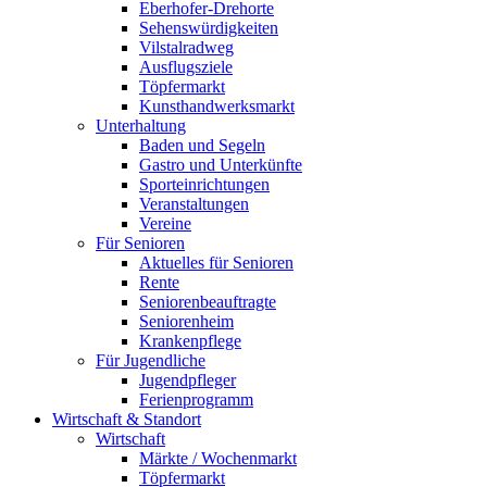
Eberhofer-Drehorte
Sehenswürdigkeiten
Vilstalradweg
Ausflugsziele
Töpfermarkt
Kunsthandwerksmarkt
Unterhaltung
Baden und Segeln
Gastro und Unterkünfte
Sporteinrichtungen
Veranstaltungen
Vereine
Für Senioren
Aktuelles für Senioren
Rente
Seniorenbeauftragte
Seniorenheim
Krankenpflege
Für Jugendliche
Jugendpfleger
Ferienprogramm
Wirtschaft & Standort
Wirtschaft
Märkte / Wochenmarkt
Töpfermarkt