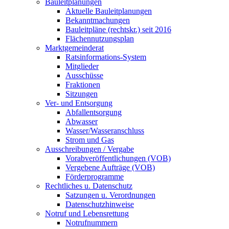
Bauleitplanungen
Aktuelle Bauleitplanungen
Bekanntmachungen
Bauleitpläne (rechtskr.) seit 2016
Flächennutzungsplan
Marktgemeinderat
Ratsinformations-System
Mitglieder
Ausschüsse
Fraktionen
Sitzungen
Ver- und Entsorgung
Abfallentsorgung
Abwasser
Wasser/Wasseranschluss
Strom und Gas
Ausschreibungen / Vergabe
Vorabveröffentlichungen (VOB)
Vergebene Aufträge (VOB)
Förderprogramme
Rechtliches u. Datenschutz
Satzungen u. Verordnungen
Datenschutzhinweise
Notruf und Lebensrettung
Notrufnummern