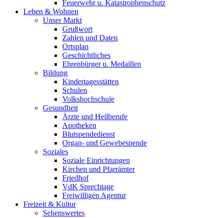
Feuerwehr u. Katastrophenschutz
Leben & Wohnen
Unser Markt
Grußwort
Zahlen und Daten
Ortsplan
Geschichtliches
Ehrenbürger u. Medaillen
Bildung
Kindertagesstätten
Schulen
Volkshochschule
Gesundheit
Ärzte und Heilberufe
Apotheken
Blutspendedienst
Organ- und Gewebespende
Soziales
Soziale Einrichtungen
Kirchen und Pfarrämter
Friedhof
VdK Sprechtage
Freiwilligen Agentur
Freizeit & Kultur
Sehenswertes