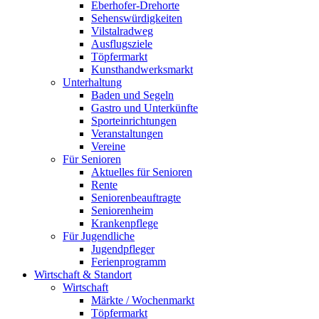
Eberhofer-Drehorte
Sehenswürdigkeiten
Vilstalradweg
Ausflugsziele
Töpfermarkt
Kunsthandwerksmarkt
Unterhaltung
Baden und Segeln
Gastro und Unterkünfte
Sporteinrichtungen
Veranstaltungen
Vereine
Für Senioren
Aktuelles für Senioren
Rente
Seniorenbeauftragte
Seniorenheim
Krankenpflege
Für Jugendliche
Jugendpfleger
Ferienprogramm
Wirtschaft & Standort
Wirtschaft
Märkte / Wochenmarkt
Töpfermarkt