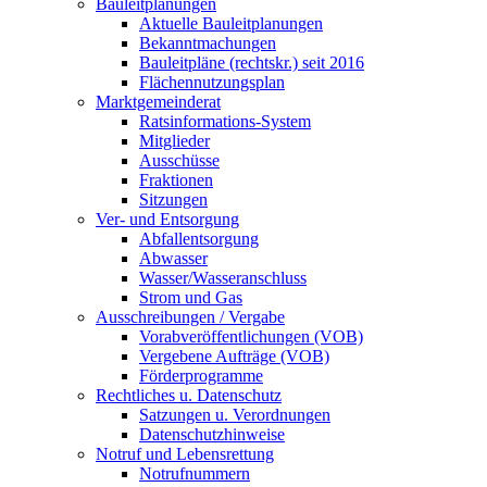
Bauleitplanungen
Aktuelle Bauleitplanungen
Bekanntmachungen
Bauleitpläne (rechtskr.) seit 2016
Flächennutzungsplan
Marktgemeinderat
Ratsinformations-System
Mitglieder
Ausschüsse
Fraktionen
Sitzungen
Ver- und Entsorgung
Abfallentsorgung
Abwasser
Wasser/Wasseranschluss
Strom und Gas
Ausschreibungen / Vergabe
Vorabveröffentlichungen (VOB)
Vergebene Aufträge (VOB)
Förderprogramme
Rechtliches u. Datenschutz
Satzungen u. Verordnungen
Datenschutzhinweise
Notruf und Lebensrettung
Notrufnummern