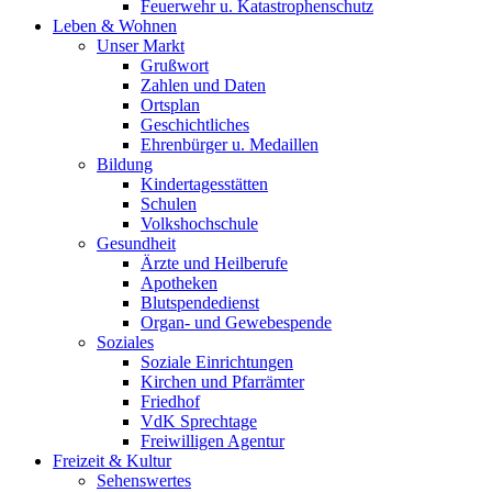
Feuerwehr u. Katastrophenschutz
Leben & Wohnen
Unser Markt
Grußwort
Zahlen und Daten
Ortsplan
Geschichtliches
Ehrenbürger u. Medaillen
Bildung
Kindertagesstätten
Schulen
Volkshochschule
Gesundheit
Ärzte und Heilberufe
Apotheken
Blutspendedienst
Organ- und Gewebespende
Soziales
Soziale Einrichtungen
Kirchen und Pfarrämter
Friedhof
VdK Sprechtage
Freiwilligen Agentur
Freizeit & Kultur
Sehenswertes