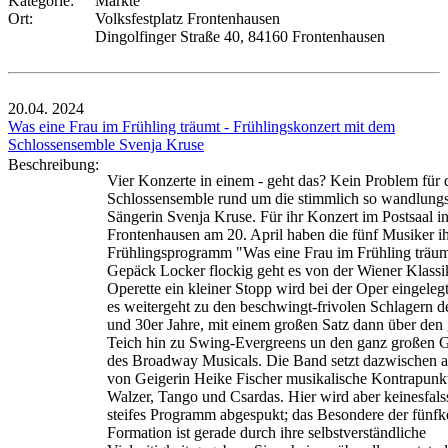
Kategorie:
Märkte
Ort:
Volksfestplatz Frontenhausen
Dingolfinger Straße 40, 84160 Frontenhausen
20.04.
2024
Was eine Frau im Frühling träumt - Frühlingskonzert mit dem
Schlossensemble Svenja Kruse
Beschreibung:
Vier Konzerte in einem - geht das? Kein Problem für 
Schlossensemble rund um die stimmlich so wandlung
Sängerin Svenja Kruse. Für ihr Konzert im Postsaal i
Frontenhausen am 20. April haben die fünf Musiker i
Frühlingsprogramm "Was eine Frau im Frühling träum
Gepäck Locker flockig geht es von der Wiener Klassi
Operette ein kleiner Stopp wird bei der Oper eingeleg
es weitergeht zu den beschwingt-frivolen Schlagern d
und 30er Jahre, mit einem großen Satz dann über den
Teich hin zu Swing-Evergreens un den ganz großen 
des Broadway Musicals. Die Band setzt dazwischen a
von Geigerin Heike Fischer musikalische Kontrapunk
Walzer, Tango und Csardas. Hier wird aber keinesfals
steifes Programm abgespukt; das Besondere der fünfk
Formation ist gerade durch ihre selbstverständliche