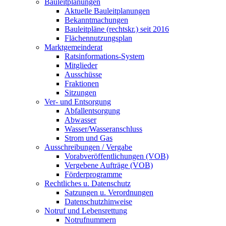
Bauleitplanungen
Aktuelle Bauleitplanungen
Bekanntmachungen
Bauleitpläne (rechtskr.) seit 2016
Flächennutzungsplan
Marktgemeinderat
Ratsinformations-System
Mitglieder
Ausschüsse
Fraktionen
Sitzungen
Ver- und Entsorgung
Abfallentsorgung
Abwasser
Wasser/Wasseranschluss
Strom und Gas
Ausschreibungen / Vergabe
Vorabveröffentlichungen (VOB)
Vergebene Aufträge (VOB)
Förderprogramme
Rechtliches u. Datenschutz
Satzungen u. Verordnungen
Datenschutzhinweise
Notruf und Lebensrettung
Notrufnummern