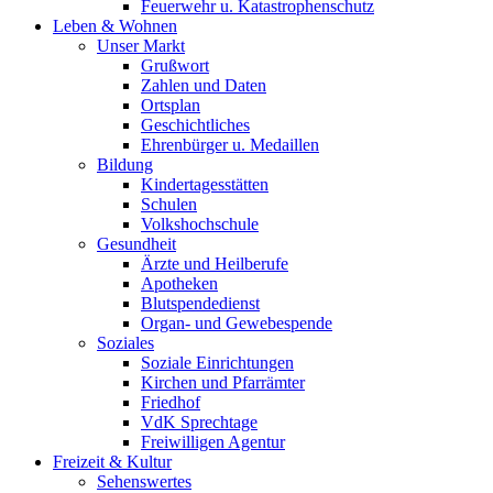
Feuerwehr u. Katastrophenschutz
Leben & Wohnen
Unser Markt
Grußwort
Zahlen und Daten
Ortsplan
Geschichtliches
Ehrenbürger u. Medaillen
Bildung
Kindertagesstätten
Schulen
Volkshochschule
Gesundheit
Ärzte und Heilberufe
Apotheken
Blutspendedienst
Organ- und Gewebespende
Soziales
Soziale Einrichtungen
Kirchen und Pfarrämter
Friedhof
VdK Sprechtage
Freiwilligen Agentur
Freizeit & Kultur
Sehenswertes