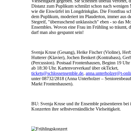
Vielseitigkeit gegeben. Sie scheinen überall verortet, d
Distanz zum Puplikum schmilzt schon nach wenigen
wie die Eiswürfel im Longdrinkglas. Die Frontfrau sc
dem Puplikum, moderiert im Plauderton, immer aus 
Stegreif, "überraschend unklassisch" eben - so das Mo
Ensembles. Wovon eine Frau im Frühling so träumt, d
darf man also gespannt sein!
Svenja Kruse (Gesang), Heike Fischer (Violine), Herb
Hutterer (Klavier), Jochen Benkert (Kontrabass), Ger
(Percussion). Postsaal Frontenhausen, Beginn 19 Uhr 
ab 18:30 Uhr. Kartenvorverkauf über okTicket,
tickets@schlossensemble.de
,
anna.unterholzer@t-onli
unter 08732/2818 (Anna Unterholzer – Seniorenbeauft
Markt Frontenhausen).
BU: Svenja Kruse und ihr Ensemble präsentieren bei 
Konzerten ihre selbstverständliche Vielseitigkeit.