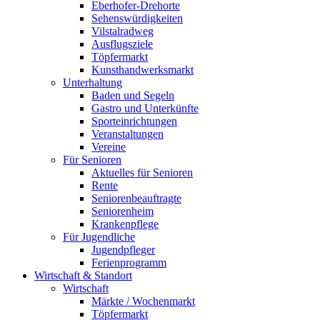
Eberhofer-Drehorte
Sehenswürdigkeiten
Vilstalradweg
Ausflugsziele
Töpfermarkt
Kunsthandwerksmarkt
Unterhaltung
Baden und Segeln
Gastro und Unterkünfte
Sporteinrichtungen
Veranstaltungen
Vereine
Für Senioren
Aktuelles für Senioren
Rente
Seniorenbeauftragte
Seniorenheim
Krankenpflege
Für Jugendliche
Jugendpfleger
Ferienprogramm
Wirtschaft & Standort
Wirtschaft
Märkte / Wochenmarkt
Töpfermarkt