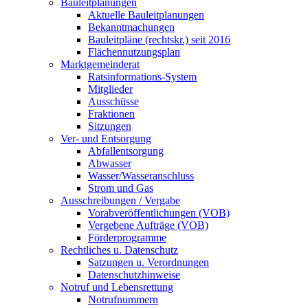
Bauleitplanungen
Aktuelle Bauleitplanungen
Bekanntmachungen
Bauleitpläne (rechtskr.) seit 2016
Flächennutzungsplan
Marktgemeinderat
Ratsinformations-System
Mitglieder
Ausschüsse
Fraktionen
Sitzungen
Ver- und Entsorgung
Abfallentsorgung
Abwasser
Wasser/Wasseranschluss
Strom und Gas
Ausschreibungen / Vergabe
Vorabveröffentlichungen (VOB)
Vergebene Aufträge (VOB)
Förderprogramme
Rechtliches u. Datenschutz
Satzungen u. Verordnungen
Datenschutzhinweise
Notruf und Lebensrettung
Notrufnummern