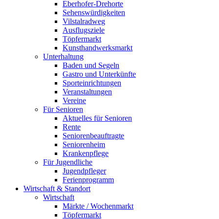
Eberhofer-Drehorte
Sehenswürdigkeiten
Vilstalradweg
Ausflugsziele
Töpfermarkt
Kunsthandwerksmarkt
Unterhaltung
Baden und Segeln
Gastro und Unterkünfte
Sporteinrichtungen
Veranstaltungen
Vereine
Für Senioren
Aktuelles für Senioren
Rente
Seniorenbeauftragte
Seniorenheim
Krankenpflege
Für Jugendliche
Jugendpfleger
Ferienprogramm
Wirtschaft & Standort
Wirtschaft
Märkte / Wochenmarkt
Töpfermarkt