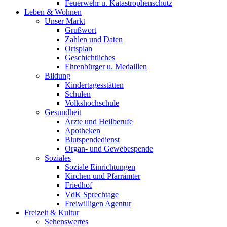
Feuerwehr u. Katastrophenschutz
Leben & Wohnen
Unser Markt
Grußwort
Zahlen und Daten
Ortsplan
Geschichtliches
Ehrenbürger u. Medaillen
Bildung
Kindertagesstätten
Schulen
Volkshochschule
Gesundheit
Ärzte und Heilberufe
Apotheken
Blutspendedienst
Organ- und Gewebespende
Soziales
Soziale Einrichtungen
Kirchen und Pfarrämter
Friedhof
VdK Sprechtage
Freiwilligen Agentur
Freizeit & Kultur
Sehenswertes