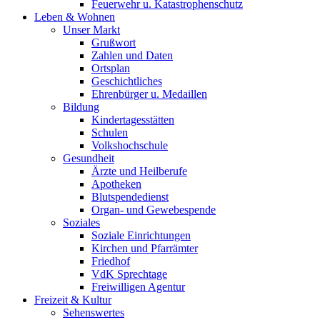
Feuerwehr u. Katastrophenschutz
Leben & Wohnen
Unser Markt
Grußwort
Zahlen und Daten
Ortsplan
Geschichtliches
Ehrenbürger u. Medaillen
Bildung
Kindertagesstätten
Schulen
Volkshochschule
Gesundheit
Ärzte und Heilberufe
Apotheken
Blutspendedienst
Organ- und Gewebespende
Soziales
Soziale Einrichtungen
Kirchen und Pfarrämter
Friedhof
VdK Sprechtage
Freiwilligen Agentur
Freizeit & Kultur
Sehenswertes