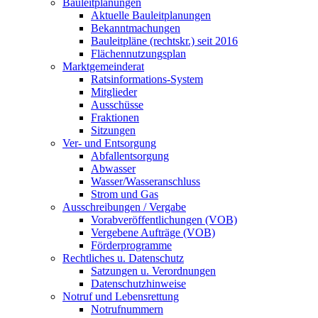
Bauleitplanungen
Aktuelle Bauleitplanungen
Bekanntmachungen
Bauleitpläne (rechtskr.) seit 2016
Flächennutzungsplan
Marktgemeinderat
Ratsinformations-System
Mitglieder
Ausschüsse
Fraktionen
Sitzungen
Ver- und Entsorgung
Abfallentsorgung
Abwasser
Wasser/Wasseranschluss
Strom und Gas
Ausschreibungen / Vergabe
Vorabveröffentlichungen (VOB)
Vergebene Aufträge (VOB)
Förderprogramme
Rechtliches u. Datenschutz
Satzungen u. Verordnungen
Datenschutzhinweise
Notruf und Lebensrettung
Notrufnummern