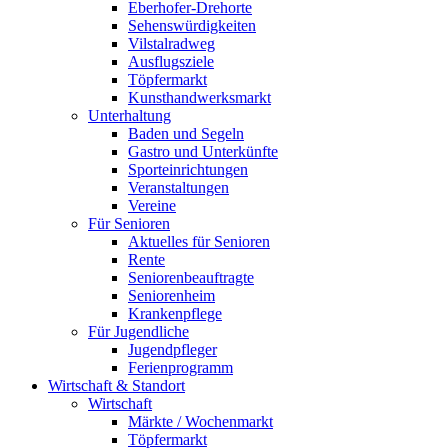
Eberhofer-Drehorte
Sehenswürdigkeiten
Vilstalradweg
Ausflugsziele
Töpfermarkt
Kunsthandwerksmarkt
Unterhaltung
Baden und Segeln
Gastro und Unterkünfte
Sporteinrichtungen
Veranstaltungen
Vereine
Für Senioren
Aktuelles für Senioren
Rente
Seniorenbeauftragte
Seniorenheim
Krankenpflege
Für Jugendliche
Jugendpfleger
Ferienprogramm
Wirtschaft & Standort
Wirtschaft
Märkte / Wochenmarkt
Töpfermarkt