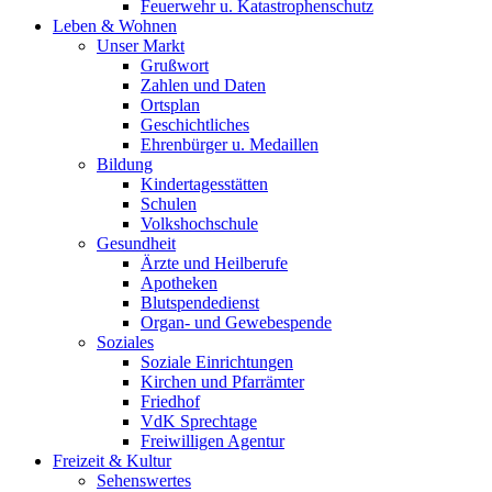
Feuerwehr u. Katastrophenschutz
Leben & Wohnen
Unser Markt
Grußwort
Zahlen und Daten
Ortsplan
Geschichtliches
Ehrenbürger u. Medaillen
Bildung
Kindertagesstätten
Schulen
Volkshochschule
Gesundheit
Ärzte und Heilberufe
Apotheken
Blutspendedienst
Organ- und Gewebespende
Soziales
Soziale Einrichtungen
Kirchen und Pfarrämter
Friedhof
VdK Sprechtage
Freiwilligen Agentur
Freizeit & Kultur
Sehenswertes