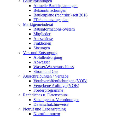
Bauleitplanungen
Aktuelle Bauleitplanungen
Bekanntmachungen
Bauleitpläne (rechtskr.) seit 2016
Flächennutzungsplan
Marktgemeinderat
Ratsinformations-System
Mitglieder
Ausschüsse
Fraktionen
Sitzungen
Ver- und Entsorgung
Abfallentsorgung
Abwasser
Wasser/Wasseranschluss
Strom und Gas
Ausschreibungen / Vergabe
Vorabveröffentlichungen (VOB)
Vergebene Aufträge (VOB)
Förderprogramme
Rechtliches u. Datenschutz
Satzungen u. Verordnungen
Datenschutzhinweise
Notruf und Lebensrettung
Notrufnummern