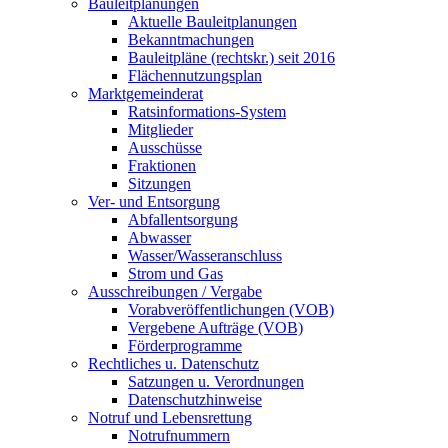
Bauleitplanungen
Aktuelle Bauleitplanungen
Bekanntmachungen
Bauleitpläne (rechtskr.) seit 2016
Flächennutzungsplan
Marktgemeinderat
Ratsinformations-System
Mitglieder
Ausschüsse
Fraktionen
Sitzungen
Ver- und Entsorgung
Abfallentsorgung
Abwasser
Wasser/Wasseranschluss
Strom und Gas
Ausschreibungen / Vergabe
Vorabveröffentlichungen (VOB)
Vergebene Aufträge (VOB)
Förderprogramme
Rechtliches u. Datenschutz
Satzungen u. Verordnungen
Datenschutzhinweise
Notruf und Lebensrettung
Notrufnummern