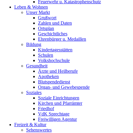
Feuerwehr u. Katastrophenschutz
Leben & Wohnen
Unser Markt
Grußwort
Zahlen und Daten
Ortsplan
Geschichtliches
Ehrenbürger u. Medaillen
Bildung
Kindertagesstätten
Schulen
Volkshochschule
Gesundheit
Ärzte und Heilberufe
Apotheken
Blutspendedienst
Organ- und Gewebespende
Soziales
Soziale Einrichtungen
Kirchen und Pfarrämter
Friedhof
VdK Sprechtage
Freiwilligen Agentur
Freizeit & Kultur
Sehenswertes