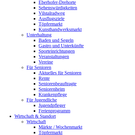
Eberhofer-Drehorte
Sehenswürdigkeiten
Vilstalradweg
Ausflugsziele
Töpfermarkt
Kunsthandwerksmarkt
Unterhaltung
Baden und Segeln
Gastro und Unterkünfte
Sporteinrichtungen
Veranstaltungen
Vereine
Für Senioren
Aktuelles für Senioren
Rente
Seniorenbeauftragte
Seniorenheim
Krankenpflege
Für Jugendliche
Jugendpfleger
Ferienprogramm
Wirtschaft & Standort
Wirtschaft
Märkte / Wochenmarkt
Töpfermarkt