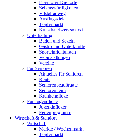
Eberhofer-Drehorte
Sehenswürdigkeiten
Vilstalradweg
Ausflugsziele
Töpfermarkt
Kunsthandwerksmarkt
Unterhaltung
Baden und Segeln
Gastro und Unterkünfte
Sporteinrichtungen
Veranstaltungen
Vereine
Für Senioren
Aktuelles für Senioren
Rente
Seniorenbeauftragte
Seniorenheim
Krankenpflege
Für Jugendliche
Jugendpfleger
Ferienprogramm
Wirtschaft & Standort
Wirtschaft
Märkte / Wochenmarkt
Töpfermarkt