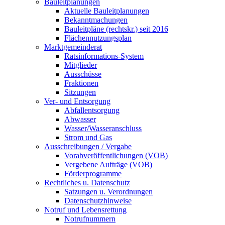
Bauleitplanungen
Aktuelle Bauleitplanungen
Bekanntmachungen
Bauleitpläne (rechtskr.) seit 2016
Flächennutzungsplan
Marktgemeinderat
Ratsinformations-System
Mitglieder
Ausschüsse
Fraktionen
Sitzungen
Ver- und Entsorgung
Abfallentsorgung
Abwasser
Wasser/Wasseranschluss
Strom und Gas
Ausschreibungen / Vergabe
Vorabveröffentlichungen (VOB)
Vergebene Aufträge (VOB)
Förderprogramme
Rechtliches u. Datenschutz
Satzungen u. Verordnungen
Datenschutzhinweise
Notruf und Lebensrettung
Notrufnummern