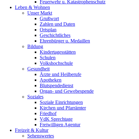
Feuerwehr u. Katastrophenschutz
Leben & Wohnen
Unser Markt
Grußwort
Zahlen und Daten
Ortsplan
Geschichtliches
Ehrenbürger u. Medaillen
Bildung
Kindertagesstätten
Schulen
Volkshochschule
Gesundheit
Ärzte und Heilberufe
Apotheken
Blutspendedienst
Organ- und Gewebespende
Soziales
Soziale Einrichtungen
Kirchen und Pfarrämter
Friedhof
VdK Sprechtage
Freiwilligen Agentur
Freizeit & Kultur
Sehenswertes