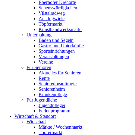
Eberhofer-Drehorte
Sehenswürdigkeiten
Vilstalradweg
Ausflugsziele
Töpfermarkt
Kunsthandwerksmarkt
Unterhaltung
Baden und Segeln
Gastro und Unterkünfte
Sporteinrichtungen
Veranstaltungen
Vereine
Für Senioren
Aktuelles für Senioren
Rente
Seniorenbeauftragte
Seniorenheim
Krankenpflege
Für Jugendliche
Jugendpfleger
Ferienprogramm
Wirtschaft & Standort
Wirtschaft
Märkte / Wochenmarkt
Töpfermarkt