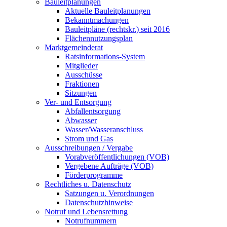
Bauleitplanungen
Aktuelle Bauleitplanungen
Bekanntmachungen
Bauleitpläne (rechtskr.) seit 2016
Flächennutzungsplan
Marktgemeinderat
Ratsinformations-System
Mitglieder
Ausschüsse
Fraktionen
Sitzungen
Ver- und Entsorgung
Abfallentsorgung
Abwasser
Wasser/Wasseranschluss
Strom und Gas
Ausschreibungen / Vergabe
Vorabveröffentlichungen (VOB)
Vergebene Aufträge (VOB)
Förderprogramme
Rechtliches u. Datenschutz
Satzungen u. Verordnungen
Datenschutzhinweise
Notruf und Lebensrettung
Notrufnummern