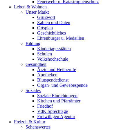
Feuerwehr u. Katastrophenschutz
Leben & Wohnen
Unser Markt
Grußwort
Zahlen und Daten
Ortsplan
Geschichtliches
Ehrenbürger u. Medaillen
Bildung
Kindertagesstätten
Schulen
Volkshochschule
Gesundheit
Ärzte und Heilberufe
Apotheken
Blutspendedienst
Organ- und Gewebespende
Soziales
Soziale Einrichtungen
Kirchen und Pfarrämter
Friedhof
VdK Sprechtage
Freiwilligen Agentur
Freizeit & Kultur
Sehenswertes