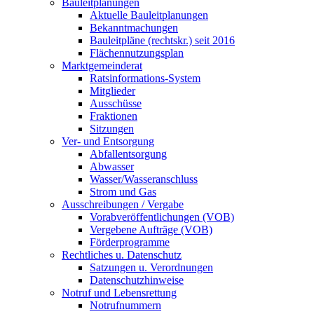
Bauleitplanungen
Aktuelle Bauleitplanungen
Bekanntmachungen
Bauleitpläne (rechtskr.) seit 2016
Flächennutzungsplan
Marktgemeinderat
Ratsinformations-System
Mitglieder
Ausschüsse
Fraktionen
Sitzungen
Ver- und Entsorgung
Abfallentsorgung
Abwasser
Wasser/Wasseranschluss
Strom und Gas
Ausschreibungen / Vergabe
Vorabveröffentlichungen (VOB)
Vergebene Aufträge (VOB)
Förderprogramme
Rechtliches u. Datenschutz
Satzungen u. Verordnungen
Datenschutzhinweise
Notruf und Lebensrettung
Notrufnummern