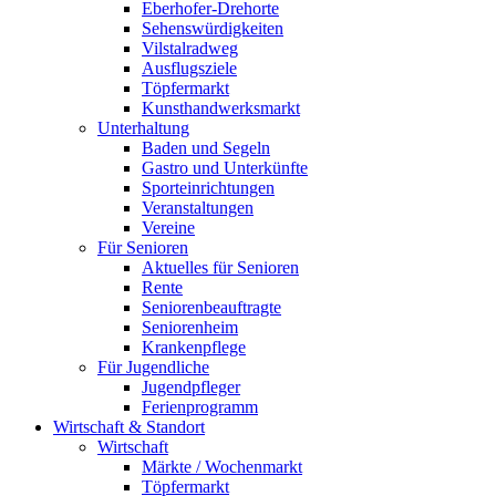
Eberhofer-Drehorte
Sehenswürdigkeiten
Vilstalradweg
Ausflugsziele
Töpfermarkt
Kunsthandwerksmarkt
Unterhaltung
Baden und Segeln
Gastro und Unterkünfte
Sporteinrichtungen
Veranstaltungen
Vereine
Für Senioren
Aktuelles für Senioren
Rente
Seniorenbeauftragte
Seniorenheim
Krankenpflege
Für Jugendliche
Jugendpfleger
Ferienprogramm
Wirtschaft & Standort
Wirtschaft
Märkte / Wochenmarkt
Töpfermarkt