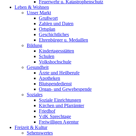
Feuerwehr u. Katastrophenschutz
Leben & Wohnen
Unser Markt
Grußwort
Zahlen und Daten
Ortsplan
Geschichtliches
Ehrenbürger u. Medaillen
Bildung
Kindertagesstätten
Schulen
Volkshochschule
Gesundheit
Ärzte und Heilberufe
Apotheken
Blutspendedienst
Organ- und Gewebespende
Soziales
Soziale Einrichtungen
Kirchen und Pfarrämter
Friedhof
VdK Sprechtage
Freiwilligen Agentur
Freizeit & Kultur
Sehenswertes