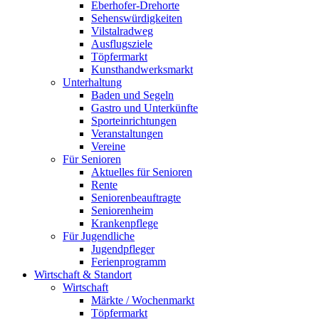
Eberhofer-Drehorte
Sehenswürdigkeiten
Vilstalradweg
Ausflugsziele
Töpfermarkt
Kunsthandwerksmarkt
Unterhaltung
Baden und Segeln
Gastro und Unterkünfte
Sporteinrichtungen
Veranstaltungen
Vereine
Für Senioren
Aktuelles für Senioren
Rente
Seniorenbeauftragte
Seniorenheim
Krankenpflege
Für Jugendliche
Jugendpfleger
Ferienprogramm
Wirtschaft & Standort
Wirtschaft
Märkte / Wochenmarkt
Töpfermarkt