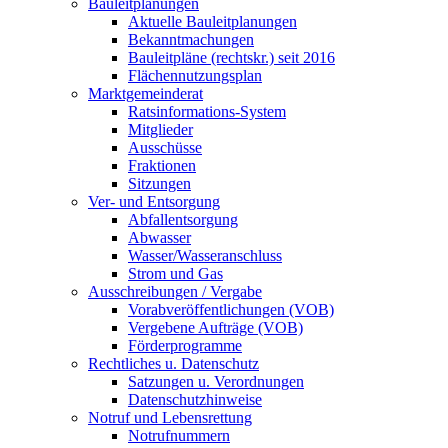
Bauleitplanungen
Aktuelle Bauleitplanungen
Bekanntmachungen
Bauleitpläne (rechtskr.) seit 2016
Flächennutzungsplan
Marktgemeinderat
Ratsinformations-System
Mitglieder
Ausschüsse
Fraktionen
Sitzungen
Ver- und Entsorgung
Abfallentsorgung
Abwasser
Wasser/Wasseranschluss
Strom und Gas
Ausschreibungen / Vergabe
Vorabveröffentlichungen (VOB)
Vergebene Aufträge (VOB)
Förderprogramme
Rechtliches u. Datenschutz
Satzungen u. Verordnungen
Datenschutzhinweise
Notruf und Lebensrettung
Notrufnummern