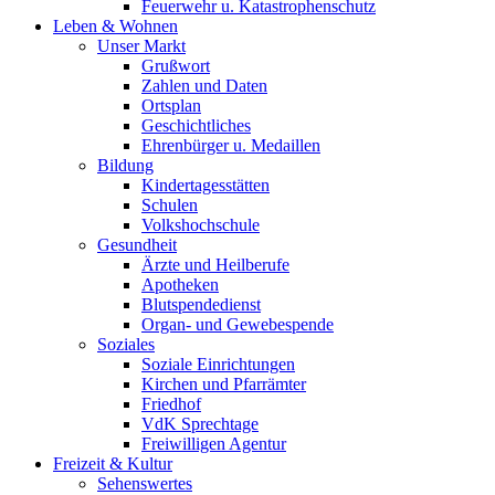
Feuerwehr u. Katastrophenschutz
Leben & Wohnen
Unser Markt
Grußwort
Zahlen und Daten
Ortsplan
Geschichtliches
Ehrenbürger u. Medaillen
Bildung
Kindertagesstätten
Schulen
Volkshochschule
Gesundheit
Ärzte und Heilberufe
Apotheken
Blutspendedienst
Organ- und Gewebespende
Soziales
Soziale Einrichtungen
Kirchen und Pfarrämter
Friedhof
VdK Sprechtage
Freiwilligen Agentur
Freizeit & Kultur
Sehenswertes