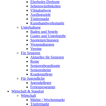
Eberhofer-Drehorte
Sehenswürdigkeiten
Vilstalradweg
Ausflugsziele
Töpfermarkt
Kunsthandwerksmarkt
Unterhaltung
Baden und Segeln
Gastro und Unterkünfte
Sporteinrichtungen
Veranstaltungen
Vereine
Für Senioren
Aktuelles für Senioren
Rente
Seniorenbeauftragte
Seniorenheim
Krankenpflege
Für Jugendliche
Jugendpfleger
Ferienprogramm
Wirtschaft & Standort
Wirtschaft
Märkte / Wochenmarkt
Töpfermarkt