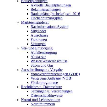
Bauleitplanungen
Aktuelle Bauleitplanungen
Bekanntmachungen
Bauleitpläne (rechtskr.) seit 2016
Flächennutzungsplan
Marktgemeinderat
Ratsinformations-System
Mitglieder
Ausschüsse
Fraktionen
Sitzungen
Ver- und Entsorgung
Abfallentsorgung
Abwasser
Wasser/Wasseranschluss
Strom und Gas
Ausschreibungen / Vergabe
Vorabveröffentlichungen (VOB)
Vergebene Aufträge (VOB)
Förderprogramme
Rechtliches u. Datenschutz
Satzungen u. Verordnungen
Datenschutzhinweise
Notruf und Lebensrettung
Notrufnummern