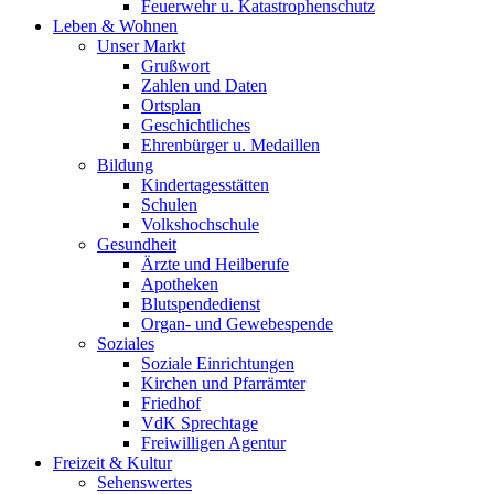
Feuerwehr u. Katastrophenschutz
Leben & Wohnen
Unser Markt
Grußwort
Zahlen und Daten
Ortsplan
Geschichtliches
Ehrenbürger u. Medaillen
Bildung
Kindertagesstätten
Schulen
Volkshochschule
Gesundheit
Ärzte und Heilberufe
Apotheken
Blutspendedienst
Organ- und Gewebespende
Soziales
Soziale Einrichtungen
Kirchen und Pfarrämter
Friedhof
VdK Sprechtage
Freiwilligen Agentur
Freizeit & Kultur
Sehenswertes