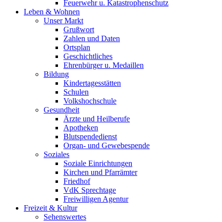
Feuerwehr u. Katastrophenschutz
Leben & Wohnen
Unser Markt
Grußwort
Zahlen und Daten
Ortsplan
Geschichtliches
Ehrenbürger u. Medaillen
Bildung
Kindertagesstätten
Schulen
Volkshochschule
Gesundheit
Ärzte und Heilberufe
Apotheken
Blutspendedienst
Organ- und Gewebespende
Soziales
Soziale Einrichtungen
Kirchen und Pfarrämter
Friedhof
VdK Sprechtage
Freiwilligen Agentur
Freizeit & Kultur
Sehenswertes