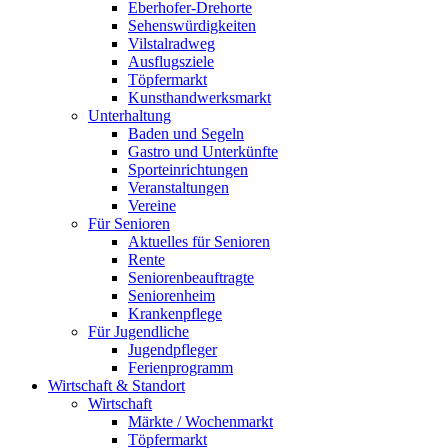
Eberhofer-Drehorte
Sehenswürdigkeiten
Vilstalradweg
Ausflugsziele
Töpfermarkt
Kunsthandwerksmarkt
Unterhaltung
Baden und Segeln
Gastro und Unterkünfte
Sporteinrichtungen
Veranstaltungen
Vereine
Für Senioren
Aktuelles für Senioren
Rente
Seniorenbeauftragte
Seniorenheim
Krankenpflege
Für Jugendliche
Jugendpfleger
Ferienprogramm
Wirtschaft & Standort
Wirtschaft
Märkte / Wochenmarkt
Töpfermarkt