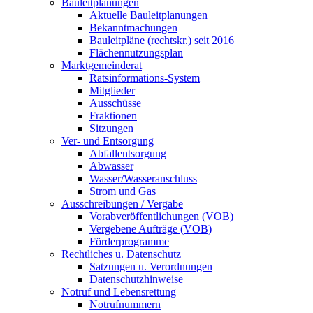
Bauleitplanungen
Aktuelle Bauleitplanungen
Bekanntmachungen
Bauleitpläne (rechtskr.) seit 2016
Flächennutzungsplan
Marktgemeinderat
Ratsinformations-System
Mitglieder
Ausschüsse
Fraktionen
Sitzungen
Ver- und Entsorgung
Abfallentsorgung
Abwasser
Wasser/Wasseranschluss
Strom und Gas
Ausschreibungen / Vergabe
Vorabveröffentlichungen (VOB)
Vergebene Aufträge (VOB)
Förderprogramme
Rechtliches u. Datenschutz
Satzungen u. Verordnungen
Datenschutzhinweise
Notruf und Lebensrettung
Notrufnummern