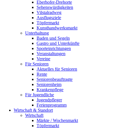
Eberhofer-Drehorte
Sehenswürdigkeiten
Vilstalradweg
Ausflugsziele
Töpfermarkt
Kunsthandwerksmarkt
Unterhaltung
Baden und Segeln
Gastro und Unterkünfte
Sporteinrichtungen
Veranstaltungen
Vereine
Für Senioren
Aktuelles für Senioren
Rente
Seniorenbeauftragte
Seniorenheim
Krankenpflege
Für Jugendliche
Jugendpfleger
Ferienprogramm
Wirtschaft & Standort
Wirtschaft
Märkte / Wochenmarkt
Töpfermarkt