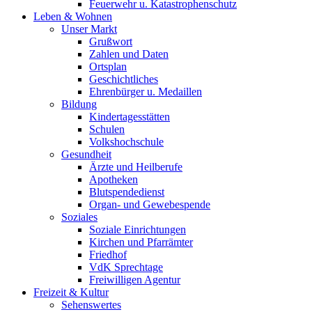
Feuerwehr u. Katastrophenschutz
Leben & Wohnen
Unser Markt
Grußwort
Zahlen und Daten
Ortsplan
Geschichtliches
Ehrenbürger u. Medaillen
Bildung
Kindertagesstätten
Schulen
Volkshochschule
Gesundheit
Ärzte und Heilberufe
Apotheken
Blutspendedienst
Organ- und Gewebespende
Soziales
Soziale Einrichtungen
Kirchen und Pfarrämter
Friedhof
VdK Sprechtage
Freiwilligen Agentur
Freizeit & Kultur
Sehenswertes