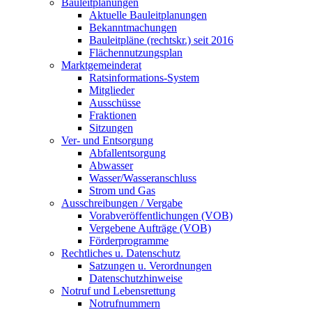
Bauleitplanungen
Aktuelle Bauleitplanungen
Bekanntmachungen
Bauleitpläne (rechtskr.) seit 2016
Flächennutzungsplan
Marktgemeinderat
Ratsinformations-System
Mitglieder
Ausschüsse
Fraktionen
Sitzungen
Ver- und Entsorgung
Abfallentsorgung
Abwasser
Wasser/Wasseranschluss
Strom und Gas
Ausschreibungen / Vergabe
Vorabveröffentlichungen (VOB)
Vergebene Aufträge (VOB)
Förderprogramme
Rechtliches u. Datenschutz
Satzungen u. Verordnungen
Datenschutzhinweise
Notruf und Lebensrettung
Notrufnummern