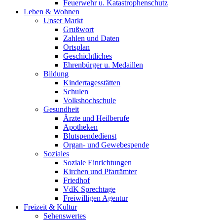
Feuerwehr u. Katastrophenschutz
Leben & Wohnen
Unser Markt
Grußwort
Zahlen und Daten
Ortsplan
Geschichtliches
Ehrenbürger u. Medaillen
Bildung
Kindertagesstätten
Schulen
Volkshochschule
Gesundheit
Ärzte und Heilberufe
Apotheken
Blutspendedienst
Organ- und Gewebespende
Soziales
Soziale Einrichtungen
Kirchen und Pfarrämter
Friedhof
VdK Sprechtage
Freiwilligen Agentur
Freizeit & Kultur
Sehenswertes