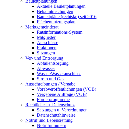
Bauleitplanungen
Aktuelle Bauleitplanungen
Bekanntmachungen
Bauleitpläne (rechtskr.) seit 2016
Flächennutzungsplan
Marktgemeinderat
Ratsinformations-System
Mitglieder
Ausschüsse
Fraktionen
Sitzungen
Ver- und Entsorgung
Abfallentsorgung
Abwasser
Wasser/Wasseranschluss
Strom und Gas
Ausschreibungen / Vergabe
Vorabveröffentlichungen (VOB)
Vergebene Aufträge (VOB)
Förderprogramme
Rechtliches u. Datenschutz
Satzungen u. Verordnungen
Datenschutzhinweise
Notruf und Lebensrettung
Notrufnummern