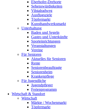
Eberhofer-Drehorte
Sehenswürdigkeiten
Vilstalradweg
Ausflugsziele
Töpfermarkt
Kunsthandwerksmarkt
Unterhaltung
Baden und Segeln
Gastro und Unterkünfte
Sporteinrichtungen
Veranstaltungen
Vereine
Für Senioren
Aktuelles für Senioren
Rente
Seniorenbeauftragte
Seniorenheim
Krankenpflege
Für Jugendliche
Jugendpfleger
Ferienprogramm
Wirtschaft & Standort
Wirtschaft
Märkte / Wochenmarkt
Töpfermarkt