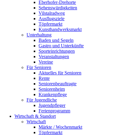
Eberhofer-Drehorte
Sehenswürdigkeiten
Vilstalradweg
Ausflugsziele
Töpfermarkt
Kunsthandwerksmarkt
Unterhaltung
Baden und Segeln
Gastro und Unterkünfte
Sporteinrichtungen
Veranstaltungen
Vereine
Für Senioren
Aktuelles für Senioren
Rente
Seniorenbeauftragte
Seniorenheim
Krankenpflege
Für Jugendliche
Jugendpfleger
Ferienprogramm
Wirtschaft & Standort
Wirtschaft
Märkte / Wochenmarkt
Töpfermarkt