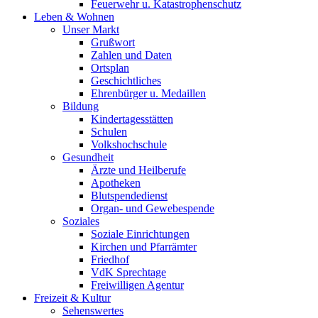
Feuerwehr u. Katastrophenschutz
Leben & Wohnen
Unser Markt
Grußwort
Zahlen und Daten
Ortsplan
Geschichtliches
Ehrenbürger u. Medaillen
Bildung
Kindertagesstätten
Schulen
Volkshochschule
Gesundheit
Ärzte und Heilberufe
Apotheken
Blutspendedienst
Organ- und Gewebespende
Soziales
Soziale Einrichtungen
Kirchen und Pfarrämter
Friedhof
VdK Sprechtage
Freiwilligen Agentur
Freizeit & Kultur
Sehenswertes