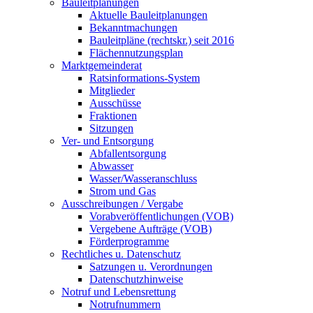
Bauleitplanungen
Aktuelle Bauleitplanungen
Bekanntmachungen
Bauleitpläne (rechtskr.) seit 2016
Flächennutzungsplan
Marktgemeinderat
Ratsinformations-System
Mitglieder
Ausschüsse
Fraktionen
Sitzungen
Ver- und Entsorgung
Abfallentsorgung
Abwasser
Wasser/Wasseranschluss
Strom und Gas
Ausschreibungen / Vergabe
Vorabveröffentlichungen (VOB)
Vergebene Aufträge (VOB)
Förderprogramme
Rechtliches u. Datenschutz
Satzungen u. Verordnungen
Datenschutzhinweise
Notruf und Lebensrettung
Notrufnummern