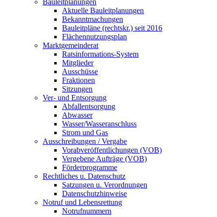
Bauleitplanungen
Aktuelle Bauleitplanungen
Bekanntmachungen
Bauleitpläne (rechtskr.) seit 2016
Flächennutzungsplan
Marktgemeinderat
Ratsinformations-System
Mitglieder
Ausschüsse
Fraktionen
Sitzungen
Ver- und Entsorgung
Abfallentsorgung
Abwasser
Wasser/Wasseranschluss
Strom und Gas
Ausschreibungen / Vergabe
Vorabveröffentlichungen (VOB)
Vergebene Aufträge (VOB)
Förderprogramme
Rechtliches u. Datenschutz
Satzungen u. Verordnungen
Datenschutzhinweise
Notruf und Lebensrettung
Notrufnummern