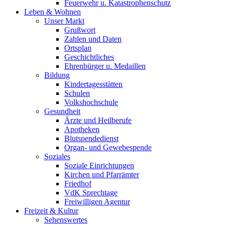
Feuerwehr u. Katastrophenschutz
Leben & Wohnen
Unser Markt
Grußwort
Zahlen und Daten
Ortsplan
Geschichtliches
Ehrenbürger u. Medaillen
Bildung
Kindertagesstätten
Schulen
Volkshochschule
Gesundheit
Ärzte und Heilberufe
Apotheken
Blutspendedienst
Organ- und Gewebespende
Soziales
Soziale Einrichtungen
Kirchen und Pfarrämter
Friedhof
VdK Sprechtage
Freiwilligen Agentur
Freizeit & Kultur
Sehenswertes