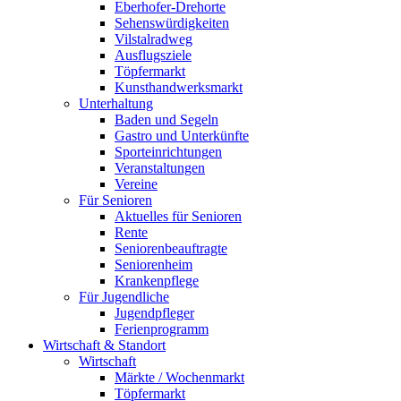
Eberhofer-Drehorte
Sehenswürdigkeiten
Vilstalradweg
Ausflugsziele
Töpfermarkt
Kunsthandwerksmarkt
Unterhaltung
Baden und Segeln
Gastro und Unterkünfte
Sporteinrichtungen
Veranstaltungen
Vereine
Für Senioren
Aktuelles für Senioren
Rente
Seniorenbeauftragte
Seniorenheim
Krankenpflege
Für Jugendliche
Jugendpfleger
Ferienprogramm
Wirtschaft & Standort
Wirtschaft
Märkte / Wochenmarkt
Töpfermarkt