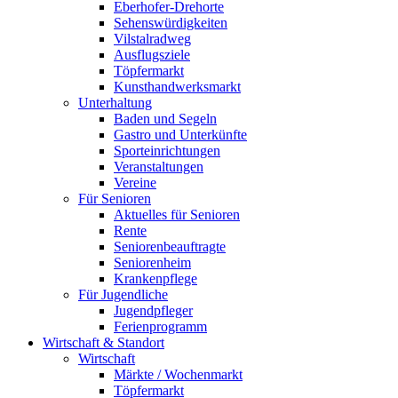
Eberhofer-Drehorte
Sehenswürdigkeiten
Vilstalradweg
Ausflugsziele
Töpfermarkt
Kunsthandwerksmarkt
Unterhaltung
Baden und Segeln
Gastro und Unterkünfte
Sporteinrichtungen
Veranstaltungen
Vereine
Für Senioren
Aktuelles für Senioren
Rente
Seniorenbeauftragte
Seniorenheim
Krankenpflege
Für Jugendliche
Jugendpfleger
Ferienprogramm
Wirtschaft & Standort
Wirtschaft
Märkte / Wochenmarkt
Töpfermarkt