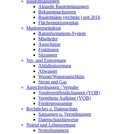
Bauleitplanungen
Aktuelle Bauleitplanungen
Bekanntmachungen
Bauleitpläne (rechtskr.) seit 2016
Flächennutzungsplan
Marktgemeinderat
Ratsinformations-System
Mitglieder
Ausschüsse
Fraktionen
Sitzungen
Ver- und Entsorgung
Abfallentsorgung
Abwasser
Wasser/Wasseranschluss
Strom und Gas
Ausschreibungen / Vergabe
Vorabveröffentlichungen (VOB)
Vergebene Aufträge (VOB)
Förderprogramme
Rechtliches u. Datenschutz
Satzungen u. Verordnungen
Datenschutzhinweise
Notruf und Lebensrettung
Notrufnummern