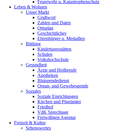
Feuerwehr u. Katastrophenschutz
Leben & Wohnen
Unser Markt
Grußwort
Zahlen und Daten
Ortsplan
Geschichtliches
Ehrenbürger u. Medaillen
Bildung
Kindertagesstätten
Schulen
Volkshochschule
Gesundheit
Ärzte und Heilberufe
Apotheken
Blutspendedienst
Organ- und Gewebespende
Soziales
Soziale Einrichtungen
Kirchen und Pfarrämter
Friedhof
VdK Sprechtage
Freiwilligen Agentur
Freizeit & Kultur
Sehenswertes