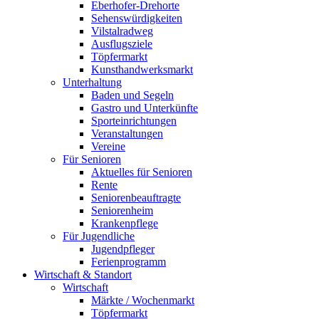
Eberhofer-Drehorte
Sehenswürdigkeiten
Vilstalradweg
Ausflugsziele
Töpfermarkt
Kunsthandwerksmarkt
Unterhaltung
Baden und Segeln
Gastro und Unterkünfte
Sporteinrichtungen
Veranstaltungen
Vereine
Für Senioren
Aktuelles für Senioren
Rente
Seniorenbeauftragte
Seniorenheim
Krankenpflege
Für Jugendliche
Jugendpfleger
Ferienprogramm
Wirtschaft & Standort
Wirtschaft
Märkte / Wochenmarkt
Töpfermarkt