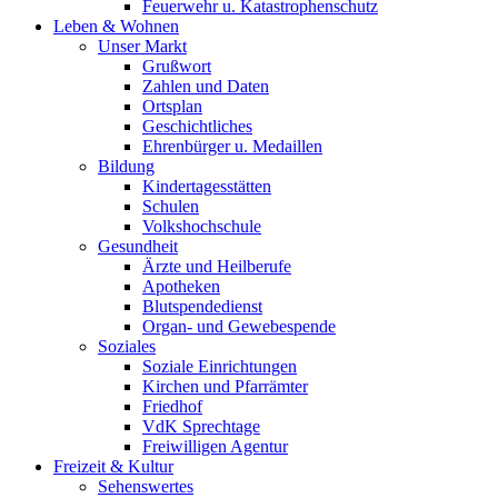
Feuerwehr u. Katastrophenschutz
Leben & Wohnen
Unser Markt
Grußwort
Zahlen und Daten
Ortsplan
Geschichtliches
Ehrenbürger u. Medaillen
Bildung
Kindertagesstätten
Schulen
Volkshochschule
Gesundheit
Ärzte und Heilberufe
Apotheken
Blutspendedienst
Organ- und Gewebespende
Soziales
Soziale Einrichtungen
Kirchen und Pfarrämter
Friedhof
VdK Sprechtage
Freiwilligen Agentur
Freizeit & Kultur
Sehenswertes