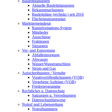
Bauleitplanungen
Aktuelle Bauleitplanungen
Bekanntmachungen
Bauleitpläne (rechtskr.) seit 2016
Flächennutzungsplan
Marktgemeinderat
Ratsinformations-System
Mitglieder
Ausschüsse
Fraktionen
Sitzungen
Ver- und Entsorgung
Abfallentsorgung
Abwasser
Wasser/Wasseranschluss
Strom und Gas
Ausschreibungen / Vergabe
Vorabveröffentlichungen (VOB)
Vergebene Aufträge (VOB)
Förderprogramme
Rechtliches u. Datenschutz
Satzungen u. Verordnungen
Datenschutzhinweise
Notruf und Lebensrettung
Notrufnummern