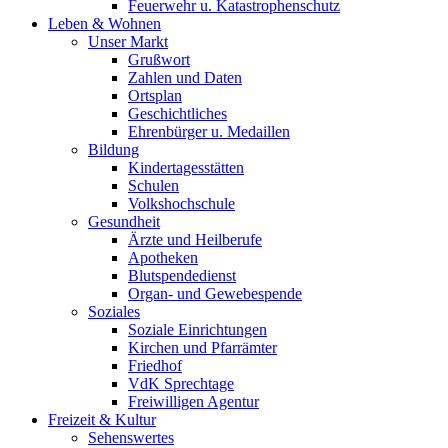
Feuerwehr u. Katastrophenschutz
Leben & Wohnen
Unser Markt
Grußwort
Zahlen und Daten
Ortsplan
Geschichtliches
Ehrenbürger u. Medaillen
Bildung
Kindertagesstätten
Schulen
Volkshochschule
Gesundheit
Ärzte und Heilberufe
Apotheken
Blutspendedienst
Organ- und Gewebespende
Soziales
Soziale Einrichtungen
Kirchen und Pfarrämter
Friedhof
VdK Sprechtage
Freiwilligen Agentur
Freizeit & Kultur
Sehenswertes