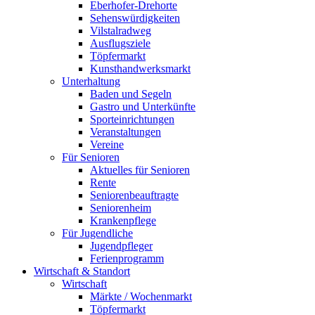
Eberhofer-Drehorte
Sehenswürdigkeiten
Vilstalradweg
Ausflugsziele
Töpfermarkt
Kunsthandwerksmarkt
Unterhaltung
Baden und Segeln
Gastro und Unterkünfte
Sporteinrichtungen
Veranstaltungen
Vereine
Für Senioren
Aktuelles für Senioren
Rente
Seniorenbeauftragte
Seniorenheim
Krankenpflege
Für Jugendliche
Jugendpfleger
Ferienprogramm
Wirtschaft & Standort
Wirtschaft
Märkte / Wochenmarkt
Töpfermarkt