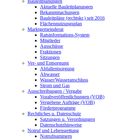
Bauleitplanungen
Aktuelle Bauleitplanungen
Bekanntmachungen
Bauleitpläne (rechtskr.) seit 2016
Flächennutzungsplan
Marktgemeinderat
Ratsinformations-System
Mitglieder
Ausschüsse
Fraktionen
Sitzungen
Ver- und Entsorgung
Abfallentsorgung
Abwasser
Wasser/Wasseranschluss
Strom und Gas
Ausschreibungen / Vergabe
Vorabveröffentlichungen (VOB)
Vergebene Aufträge (VOB)
Förderprogramme
Rechtliches u. Datenschutz
Satzungen u. Verordnungen
Datenschutzhinweise
Notruf und Lebensrettung
Notrufnummern