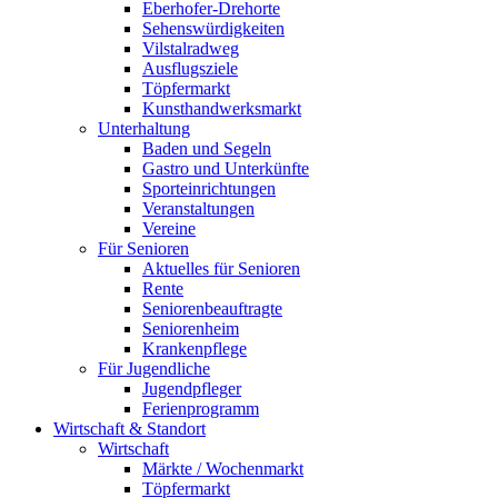
Eberhofer-Drehorte
Sehenswürdigkeiten
Vilstalradweg
Ausflugsziele
Töpfermarkt
Kunsthandwerksmarkt
Unterhaltung
Baden und Segeln
Gastro und Unterkünfte
Sporteinrichtungen
Veranstaltungen
Vereine
Für Senioren
Aktuelles für Senioren
Rente
Seniorenbeauftragte
Seniorenheim
Krankenpflege
Für Jugendliche
Jugendpfleger
Ferienprogramm
Wirtschaft & Standort
Wirtschaft
Märkte / Wochenmarkt
Töpfermarkt