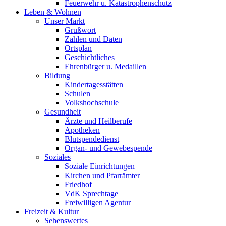
Feuerwehr u. Katastrophenschutz
Leben & Wohnen
Unser Markt
Grußwort
Zahlen und Daten
Ortsplan
Geschichtliches
Ehrenbürger u. Medaillen
Bildung
Kindertagesstätten
Schulen
Volkshochschule
Gesundheit
Ärzte und Heilberufe
Apotheken
Blutspendedienst
Organ- und Gewebespende
Soziales
Soziale Einrichtungen
Kirchen und Pfarrämter
Friedhof
VdK Sprechtage
Freiwilligen Agentur
Freizeit & Kultur
Sehenswertes