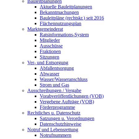
Bauleitplanungen
Aktuelle Bauleitplanungen
Bekanntmachungen
Bauleitpläne (rechtskr.) seit 2016
Flächennutzungsplan
Marktgemeinderat
Ratsinformations-System
Mitglieder
Ausschüsse
Fraktionen
Sitzungen
Ver- und Entsorgung
Abfallentsorgung
Abwasser
Wasser/Wasseranschluss
Strom und Gas
Ausschreibungen / Vergabe
Vorabveröffentlichungen (VOB)
Vergebene Aufträge (VOB)
Förderprogramme
Rechtliches u. Datenschutz
Satzungen u. Verordnungen
Datenschutzhinweise
Notruf und Lebensrettung
Notrufnummern