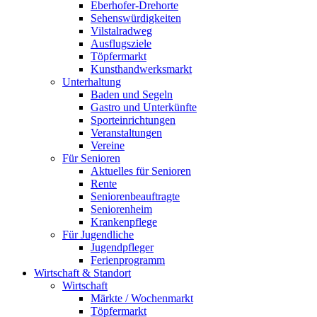
Eberhofer-Drehorte
Sehenswürdigkeiten
Vilstalradweg
Ausflugsziele
Töpfermarkt
Kunsthandwerksmarkt
Unterhaltung
Baden und Segeln
Gastro und Unterkünfte
Sporteinrichtungen
Veranstaltungen
Vereine
Für Senioren
Aktuelles für Senioren
Rente
Seniorenbeauftragte
Seniorenheim
Krankenpflege
Für Jugendliche
Jugendpfleger
Ferienprogramm
Wirtschaft & Standort
Wirtschaft
Märkte / Wochenmarkt
Töpfermarkt