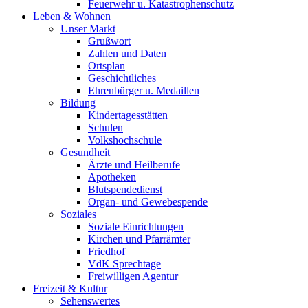
Feuerwehr u. Katastrophenschutz
Leben & Wohnen
Unser Markt
Grußwort
Zahlen und Daten
Ortsplan
Geschichtliches
Ehrenbürger u. Medaillen
Bildung
Kindertagesstätten
Schulen
Volkshochschule
Gesundheit
Ärzte und Heilberufe
Apotheken
Blutspendedienst
Organ- und Gewebespende
Soziales
Soziale Einrichtungen
Kirchen und Pfarrämter
Friedhof
VdK Sprechtage
Freiwilligen Agentur
Freizeit & Kultur
Sehenswertes