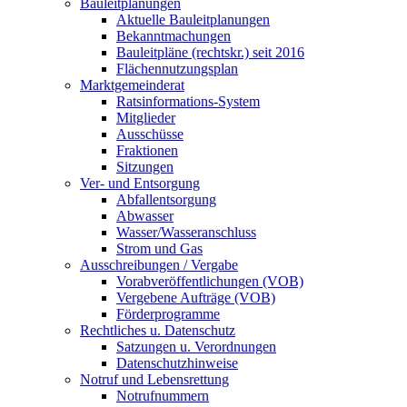
Bauleitplanungen
Aktuelle Bauleitplanungen
Bekanntmachungen
Bauleitpläne (rechtskr.) seit 2016
Flächennutzungsplan
Marktgemeinderat
Ratsinformations-System
Mitglieder
Ausschüsse
Fraktionen
Sitzungen
Ver- und Entsorgung
Abfallentsorgung
Abwasser
Wasser/Wasseranschluss
Strom und Gas
Ausschreibungen / Vergabe
Vorabveröffentlichungen (VOB)
Vergebene Aufträge (VOB)
Förderprogramme
Rechtliches u. Datenschutz
Satzungen u. Verordnungen
Datenschutzhinweise
Notruf und Lebensrettung
Notrufnummern