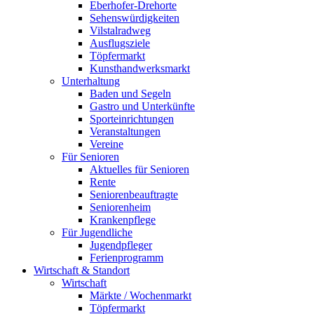
Eberhofer-Drehorte
Sehenswürdigkeiten
Vilstalradweg
Ausflugsziele
Töpfermarkt
Kunsthandwerksmarkt
Unterhaltung
Baden und Segeln
Gastro und Unterkünfte
Sporteinrichtungen
Veranstaltungen
Vereine
Für Senioren
Aktuelles für Senioren
Rente
Seniorenbeauftragte
Seniorenheim
Krankenpflege
Für Jugendliche
Jugendpfleger
Ferienprogramm
Wirtschaft & Standort
Wirtschaft
Märkte / Wochenmarkt
Töpfermarkt