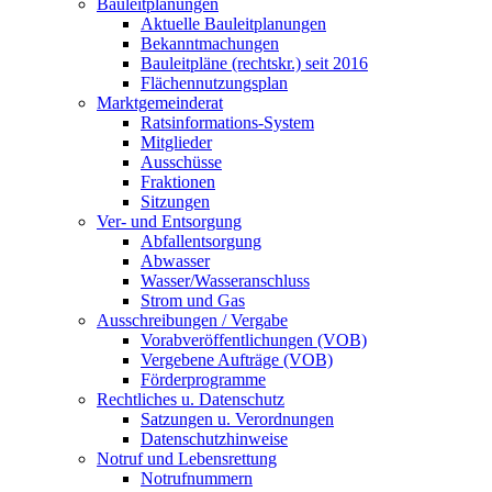
Bauleitplanungen
Aktuelle Bauleitplanungen
Bekanntmachungen
Bauleitpläne (rechtskr.) seit 2016
Flächennutzungsplan
Marktgemeinderat
Ratsinformations-System
Mitglieder
Ausschüsse
Fraktionen
Sitzungen
Ver- und Entsorgung
Abfallentsorgung
Abwasser
Wasser/Wasseranschluss
Strom und Gas
Ausschreibungen / Vergabe
Vorabveröffentlichungen (VOB)
Vergebene Aufträge (VOB)
Förderprogramme
Rechtliches u. Datenschutz
Satzungen u. Verordnungen
Datenschutzhinweise
Notruf und Lebensrettung
Notrufnummern