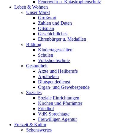
Feuerwehr u. Katastrophenschutz
Leben & Wohnen
Unser Markt
Grußwort
Zahlen und Daten
Ortsplan
Geschichtliches
Ehrenbürger u. Medaillen
Bildung
Kindertagesstätten
Schulen
Volkshochschule
Gesundheit
Ärzte und Heilberufe
Apotheken
Blutspendedienst
Organ- und Gewebespende
Soziales
Soziale Einrichtungen
Kirchen und Pfarrämter
Friedhof
VdK Sprechtage
Freiwilligen Agentur
Freizeit & Kultur
Sehenswertes