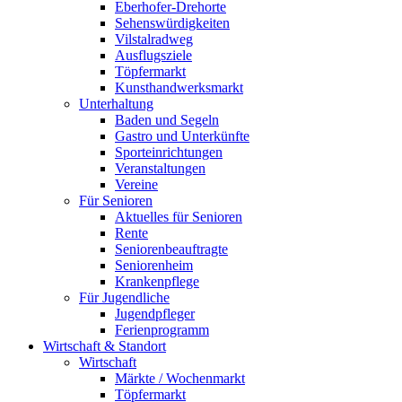
Eberhofer-Drehorte
Sehenswürdigkeiten
Vilstalradweg
Ausflugsziele
Töpfermarkt
Kunsthandwerksmarkt
Unterhaltung
Baden und Segeln
Gastro und Unterkünfte
Sporteinrichtungen
Veranstaltungen
Vereine
Für Senioren
Aktuelles für Senioren
Rente
Seniorenbeauftragte
Seniorenheim
Krankenpflege
Für Jugendliche
Jugendpfleger
Ferienprogramm
Wirtschaft & Standort
Wirtschaft
Märkte / Wochenmarkt
Töpfermarkt