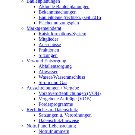
Bauleitplanungen
Aktuelle Bauleitplanungen
Bekanntmachungen
Bauleitpläne (rechtskr.) seit 2016
Flächennutzungsplan
Marktgemeinderat
Ratsinformations-System
Mitglieder
Ausschüsse
Fraktionen
Sitzungen
Ver- und Entsorgung
Abfallentsorgung
Abwasser
Wasser/Wasseranschluss
Strom und Gas
Ausschreibungen / Vergabe
Vorabveröffentlichungen (VOB)
Vergebene Aufträge (VOB)
Förderprogramme
Rechtliches u. Datenschutz
Satzungen u. Verordnungen
Datenschutzhinweise
Notruf und Lebensrettung
Notrufnummern