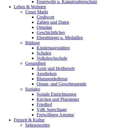
Feuerwehr u. Katastrophenschutz
Leben & Wohnen
Unser Markt
Grußwort
Zahlen und Daten
Ortsplan
Geschichtliches
Ehrenbürger u. Medaillen
Bildung
Kindertagesstätten
Schulen
Volkshochschule
Gesundheit
Ärzte und Heilberufe
Apotheken
Blutspendedienst
Organ- und Gewebespende
Soziales
Soziale Einrichtungen
Kirchen und Pfarrämter
Friedhof
VdK Sprechtage
Freiwilligen Agentur
Freizeit & Kultur
Sehenswertes